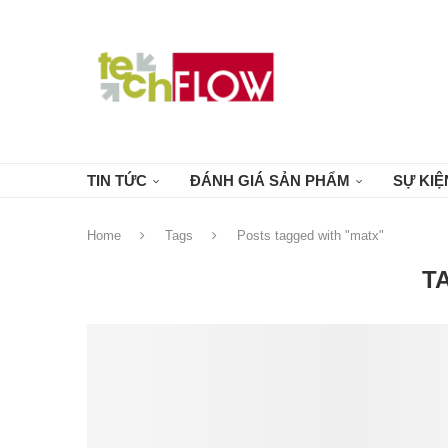
TIN TỨC
ĐÁNH GIÁ SẢN PHẨM
SỰ KIỆ
Home
Tags
Posts tagged with "matx"
T