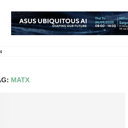
N
AG:
MATX