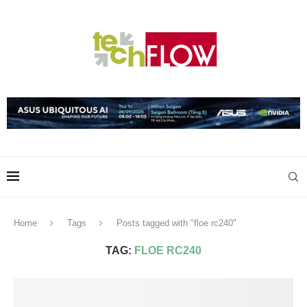
Home
Tags
Posts tagged with "floe rc240"
TAG:
FLOE RC240