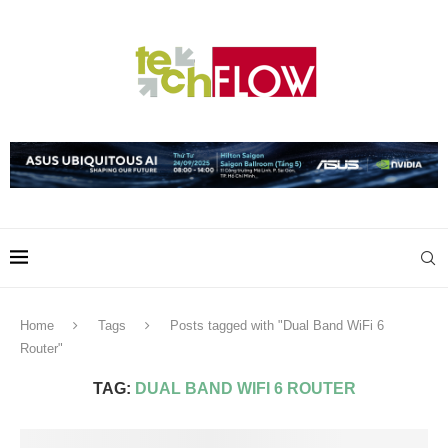
Home
Tags
Posts tagged with "Dual Band WiFi 6
Router"
TAG:
DUAL BAND WIFI 6 ROUTER