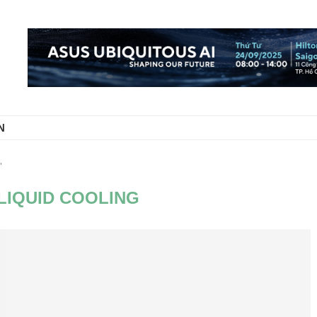
N
"
 LIQUID COOLING