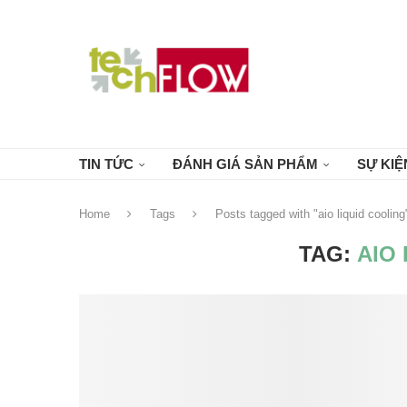
TIN TỨC
ĐÁNH GIÁ SẢN PHẨM
SỰ KIỆ
Home
Tags
Posts tagged with "aio liquid cooling
TAG:
AIO