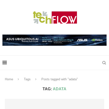
Home
Tags
Posts tagged with "adata"
TAG:
ADATA