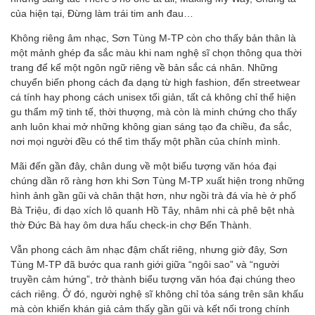
của hiện tại, Đừng làm trái tim anh đau…
Không riêng âm nhạc, Sơn Tùng M-TP còn cho thấy bản thân là
một mảnh ghép đa sắc màu khi nam nghệ sĩ chọn thông qua thời
trang để kể một ngôn ngữ riêng về bản sắc cá nhân. Những
chuyển biến phong cách đa dạng từ high fashion, đến streetwear
cá tính hay phong cách unisex tối giản, tất cả không chỉ thể hiện
gu thẩm mỹ tinh tế, thời thượng, mà còn là minh chứng cho thấy
anh luôn khai mở những không gian sáng tạo đa chiều, đa sắc,
nơi mọi người đều có thể tìm thấy một phần của chính mình.
Mãi đến gần đây, chân dung về một biểu tượng văn hóa đại
chúng dần rõ ràng hơn khi Sơn Tùng M-TP xuất hiện trong những
hình ảnh gần gũi và chân thật hơn, như ngồi trà đá vỉa hè ở phố
Bà Triệu, đi dạo xích lô quanh Hồ Tây, nhâm nhi cà phê bệt nhà
thờ Đức Bà hay ôm dưa hấu check-in chợ Bến Thành.
Vẫn phong cách âm nhạc đậm chất riêng, nhưng giờ đây, Sơn
Tùng M-TP đã bước qua ranh giới giữa “ngôi sao” và “người
truyền cảm hứng”, trở thành biểu tượng văn hóa đại chúng theo
cách riêng. Ở đó, người nghệ sĩ không chỉ tỏa sáng trên sân khấu
mà còn khiến khán giả cảm thấy gần gũi và kết nối trong chính