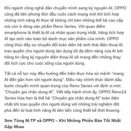
Khi ngành công nghệ dần chuyển mình sang kỷ nguyên AI, OPPO
cũng đã tiên phong đón đầu cuộc cách mạng mới khi tích hợp
những tính năng AI thực tế không chỉ trên những thế hệ cao cấp
mà còn ở dòng sản phẩm Reno Series. Với quan điểm
smartphone là thiết bị AI cá nhân quan trọng nhất, hãng tích hợp
AI tạo sinh vào toàn bộ danh mục sản phẩm của mình. OPPO
cũng thúc đẩy sự chuyển đổi toàn diện hệ sinh thái điện thoại AI,
trao quyền cho người dùng tận dụng tối đa tiềm năng của AI bởi
hãng tin rằng kỷ nguyên điện thoại AI sẽ mang đến những thay
đổi tích cực cho cuộc sống của người dùng.
Tất cả nỗ lực này đều hướng đến hiện thực hóa sứ mệnh “mang
AI đến gần hơn với người dùng”. Điều này chính thức đánh dấu
bước chuyển mình quan trọng của Reno Series với định vị mới
“Chuyên gia chân dung AI”. Viết tiếp hành trình ấy, OPPO Reno14
Series hứa hẹn là thế hệ “Chuyên gia chân dung AI” toàn diện
nhất khi trao quyền cho người dùng với những trải nghiệm đột
phá đến từ loạt tính năng AI tiên tiến cùng thiết kế thời thượng.
Sơn Tùng M-TP và OPPO – Khi Những Phiên Bản Tốt Nhất
Gặp Nhau