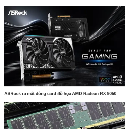
ASRock ra mắt dòng card đồ họa AMD Radeon RX 9050