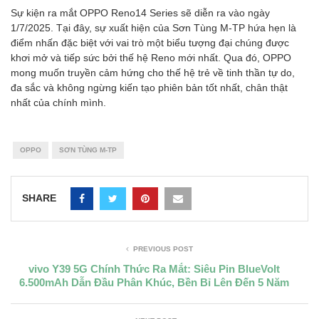
Sự kiện ra mắt OPPO Reno14 Series sẽ diễn ra vào ngày
1/7/2025. Tại đây, sự xuất hiện của Sơn Tùng M-TP hứa hẹn là
điểm nhấn đặc biệt với vai trò một biểu tượng đại chúng được
khơi mở và tiếp sức bởi thế hệ Reno mới nhất. Qua đó, OPPO
mong muốn truyền cảm hứng cho thế hệ trẻ về tinh thần tự do,
đa sắc và không ngừng kiến tạo phiên bản tốt nhất, chân thật
nhất của chính mình.
OPPO
SƠN TÙNG M-TP
SHARE
PREVIOUS POST
vivo Y39 5G Chính Thức Ra Mắt: Siêu Pin BlueVolt
6.500mAh Dẫn Đầu Phân Khúc, Bền Bỉ Lên Đến 5 Năm