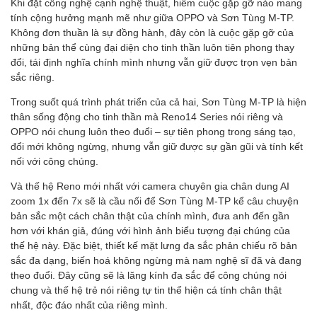
Khi đặt công nghệ cạnh nghệ thuật, hiếm cuộc gặp gỡ nào mang
tính cộng hưởng mạnh mẽ như giữa OPPO và Sơn Tùng M-TP.
Không đơn thuần là sự đồng hành, đây còn là cuộc gặp gỡ của
những bản thể cùng đại diện cho tinh thần luôn tiên phong thay
đổi, tái định nghĩa chính mình nhưng vẫn giữ được trọn vẹn bản
sắc riêng.
Trong suốt quá trình phát triển của cả hai, Sơn Tùng M-TP là hiện
thân sống động cho tinh thần mà Reno14 Series nói riêng và
OPPO nói chung luôn theo đuổi – sự tiên phong trong sáng tạo,
đổi mới không ngừng, nhưng vẫn giữ được sự gần gũi và tính kết
nối với công chúng.
Và thế hệ Reno mới nhất với camera chuyên gia chân dung AI
zoom 1x đến 7x sẽ là cầu nối để Sơn Tùng M-TP kể câu chuyện
bản sắc một cách chân thật của chính mình, đưa anh đến gần
hơn với khán giả, đúng với hình ảnh biểu tượng đại chúng của
thế hệ này. Đặc biệt, thiết kế mặt lưng đa sắc phản chiếu rõ bản
sắc đa dạng, biến hoá không ngừng mà nam nghệ sĩ đã và đang
theo đuổi. Đây cũng sẽ là lăng kính đa sắc để công chúng nói
chung và thế hệ trẻ nói riêng tự tin thể hiện cá tính chân thật
nhất, độc đáo nhất của riêng mình.