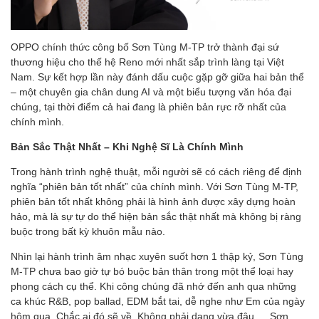
OPPO chính thức công bố Sơn Tùng M-TP trở thành đại sứ
thương hiệu cho thế hệ Reno mới nhất sắp trình làng tại Việt
Nam. Sự kết hợp lần này đánh dấu cuộc gặp gỡ giữa hai bản thể
– một chuyên gia chân dung AI và một biểu tượng văn hóa đại
chúng, tại thời điểm cả hai đang là phiên bản rực rỡ nhất của
chính mình.
Bản Sắc Thật Nhất – Khi Nghệ Sĩ Là Chính Mình
Trong hành trình nghệ thuật, mỗi người sẽ có cách riêng để định
nghĩa “phiên bản tốt nhất” của chính mình. Với Sơn Tùng M-TP,
phiên bản tốt nhất không phải là hình ảnh được xây dựng hoàn
hảo, mà là sự tự do thể hiện bản sắc thật nhất mà không bị ràng
buộc trong bất kỳ khuôn mẫu nào.
Nhìn lại hành trình âm nhạc xuyên suốt hơn 1 thập kỷ, Sơn Tùng
M-TP chưa bao giờ tự bó buộc bản thân trong một thể loại hay
phong cách cụ thể. Khi công chúng đã nhớ đến anh qua những
ca khúc R&B, pop ballad, EDM bắt tai, dễ nghe như Em của ngày
hôm qua, Chắc ai đó sẽ về, Không phải dạng vừa đâu…, Sơn