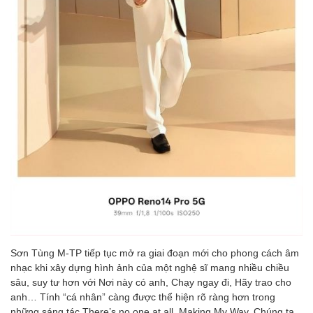
Sơn Tùng M-TP tiếp tục mở ra giai đoạn mới cho phong cách âm
nhạc khi xây dựng hình ảnh của một nghệ sĩ mang nhiều chiều
sâu, suy tư hơn với Nơi này có anh, Chạy ngay đi, Hãy trao cho
anh… Tính “cá nhân” càng được thể hiện rõ ràng hơn trong
những sáng tác There’s no one at all, Making My Way, Chúng ta