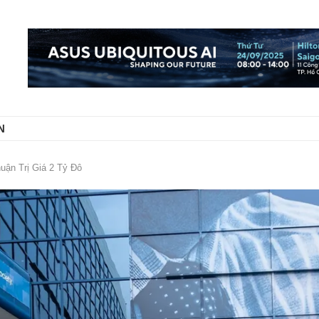
N
uận Trị Giá 2 Tỷ Đô