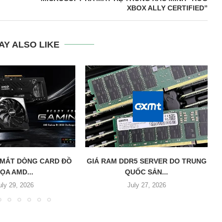
XBOX ALLY CERTIFIED”
AY ALSO LIKE
 MẮT DÒNG CARD ĐỒ
GIÁ RAM DDR5 SERVER DO TRUNG
ỌA AMD...
QUỐC SẢN...
uly 29, 2026
July 27, 2026