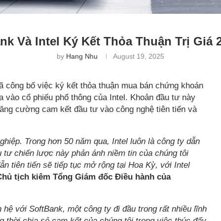
nk Và Intel Ký Kết Thỏa Thuận Trị Giá 
by
Hang Nhu
August 19, 2025
ã công bố việc ký kết thỏa thuận mua bán chứng khoán
la vào cổ phiếu phổ thông của Intel. Khoản đầu tư này
 tăng cường cam kết đầu tư vào công nghệ tiên tiến và
hiệp. Trong hơn 50 năm qua, Intel luôn là công ty dẫn
 tư chiến lược này phản ánh niềm tin của chúng tôi
 tiên tiến sẽ tiếp tục mở rộng tại Hoa Kỳ, với Intel
hủ tịch kiêm Tổng Giám đốc Điều hành của
hệ với SoftBank, một công ty đi đầu trong rất nhiều lĩnh
 thời chia sẻ cam kết của chúng tôi trong việc thúc đẩy