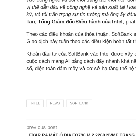
vị thế dẫn đầu về công nghệ và sản xuất tại Hoa
kỷ, và tôi trân trọng sự tin tưởng mà ông ấy dà
Tan, Tổng Giám đốc Điều hành của Intel
, phát
Theo các điều khoản của thỏa thuận, SoftBank sẽ
Giao dịch này tuân theo các điều kiện hoàn tất 
Khoản đầu tư của SoftBank vào Intel được xây d
cuộc cách mạng AI bằng cách đẩy nhanh khả năng
số, điện toán đám mây và cơ sở hạ tầng thế hệ t
INTEL
NEWS
SOFTBANK
previous post
LEXAR RA MẮT Ổ ĐĨA EQ790 M.2 2280 NVME TRANG