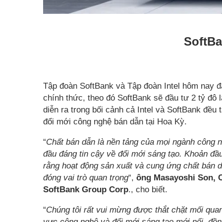
SoftBa
Tập đoàn SoftBank và Tập đoàn Intel hôm nay đ
chính thức, theo đó SoftBank sẽ đầu tư 2 tỷ đô 
diễn ra trong bối cảnh cả Intel và SoftBank đều
đổi mới công nghệ bán dẫn tại Hoa Kỳ.
“
Chất bán dẫn là nền tảng của mọi ngành công ng
đầu đáng tin cậy về đổi mới sáng tạo. Khoản đầu
rằng hoạt động sản xuất và cung ứng chất bán dẫn
đóng vai trò quan trọng
“,
ông Masayoshi Son, C
SoftBank Group Corp
., cho biết.
“
Chúng tôi rất vui mừng được thắt chặt mối quan 
vực công nghệ và đổi mới sáng tạo mới nổi, đồng