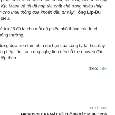
 Kỳ. Masa và tôi đã hợp tác chặt chẽ trong nhiều thập
nh cho Intel thông qua khoản đầu tư này
“,
ông Lip-Bu
 biểu.
 trả 23 đô la cho mỗi cổ phiếu phổ thông của Intel.
thông thường.
ựng dựa trên tầm nhìn dài hạn của công ty là thúc đẩy
 tiếp cận các công nghệ tiên tiến hỗ trợ chuyển đổi
iếp theo.
theo:
Intel
next post
MICROSOFT RA MẮT HỆ THỐNG XÁC MINH “ROG