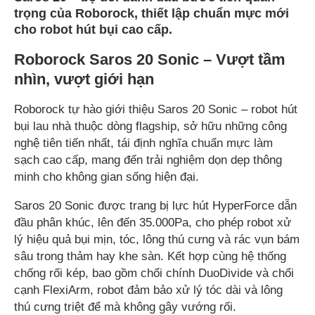
trọng của Roborock, thiết lập chuẩn mực mới
cho robot hút bụi cao cấp.
Roborock Saros 20 Sonic – Vượt tầm
nhìn, vượt giới hạn
Roborock tự hào giới thiệu Saros 20 Sonic – robot hút
bụi lau nhà thuộc dòng flagship, sở hữu những công
nghệ tiên tiến nhất, tái định nghĩa chuẩn mực làm
sạch cao cấp, mang đến trải nghiệm dọn dẹp thông
minh cho không gian sống hiện đại.
Saros 20 Sonic được trang bị lực hút HyperForce dẫn
đầu phân khúc, lên đến 35.000Pa, cho phép robot xử
lý hiệu quả bụi mịn, tóc, lông thú cưng và rác vụn bám
sâu trong thảm hay khe sàn. Kết hợp cùng hệ thống
chống rối kép, bao gồm chổi chính DuoDivide và chổi
cạnh FlexiArm, robot đảm bảo xử lý tóc dài và lông
thú cưng triệt để mà không gây vướng rối.