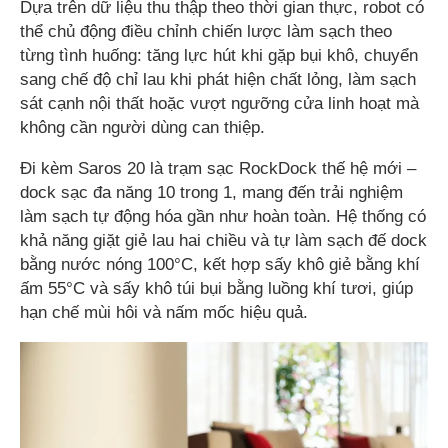
Dựa trên dữ liệu thu thập theo thời gian thực, robot có
thể chủ động điều chỉnh chiến lược làm sạch theo
từng tình huống: tăng lực hút khi gặp bụi khô, chuyển
sang chế độ chỉ lau khi phát hiện chất lỏng, làm sạch
sát cạnh nội thất hoặc vượt ngưỡng cửa linh hoạt mà
không cần người dùng can thiệp.
Đi kèm Saros 20 là trạm sạc RockDock thế hệ mới –
dock sạc đa năng 10 trong 1, mang đến trải nghiệm
làm sạch tự động hóa gần như hoàn toàn. Hệ thống có
khả năng giặt giẻ lau hai chiều và tự làm sạch đế dock
bằng nước nóng 100°C, kết hợp sấy khô giẻ bằng khí
ấm 55°C và sấy khô túi bụi bằng luồng khí tươi, giúp
hạn chế mùi hôi và nấm mốc hiệu quả.