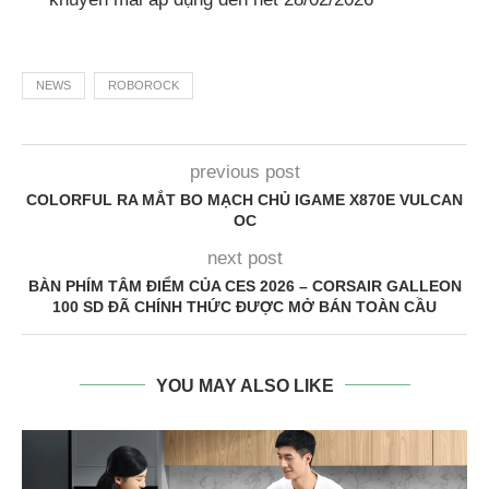
NEWS
ROBOROCK
previous post
COLORFUL RA MẮT BO MẠCH CHỦ IGAME X870E VULCAN
OC
next post
BÀN PHÍM TÂM ĐIỂM CỦA CES 2026 – CORSAIR GALLEON
100 SD ĐÃ CHÍNH THỨC ĐƯỢC MỞ BÁN TOÀN CẦU
YOU MAY ALSO LIKE