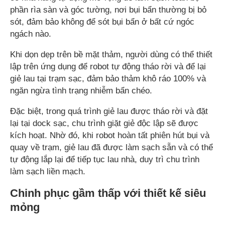
phần rìa sàn và góc tường, nơi bụi bẩn thường bị bỏ
sót, đảm bảo không để sót bụi bẩn ở bất cứ ngóc
ngách nào.
Khi dọn dẹp trên bề mặt thảm, người dùng có thể thiết
lập trên ứng dụng để robot tự động tháo rời và để lại
giẻ lau tại trạm sạc, đảm bảo thảm khô ráo 100% và
ngăn ngừa tình trạng nhiễm bẩn chéo.
Đặc biệt, trong quá trình giẻ lau được tháo rời và đặt
lại tại dock sạc, chu trình giặt giẻ độc lập sẽ được
kích hoạt. Nhờ đó, khi robot hoàn tất phiên hút bụi và
quay về trạm, giẻ lau đã được làm sạch sẵn và có thể
tự động lắp lại để tiếp tục lau nhà, duy trì chu trình
làm sạch liền mạch.
Chinh phục gầm thấp với thiết kế siêu
mỏng