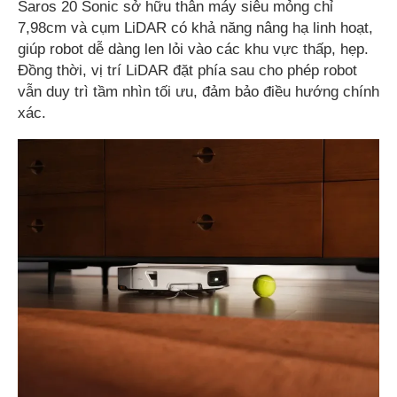
Saros 20 Sonic sở hữu thân máy siêu mỏng chỉ
7,98cm và cụm LiDAR có khả năng nâng hạ linh hoạt,
giúp robot dễ dàng len lỏi vào các khu vực thấp, hẹp.
Đồng thời, vị trí LiDAR đặt phía sau cho phép robot
vẫn duy trì tầm nhìn tối ưu, đảm bảo điều hướng chính
xác.