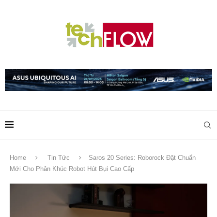
Home
Tin Tức
Saros 20 Series: Roborock Đặt Chuẩn
Mới Cho Phân Khúc Robot Hút Bụi Cao Cấp