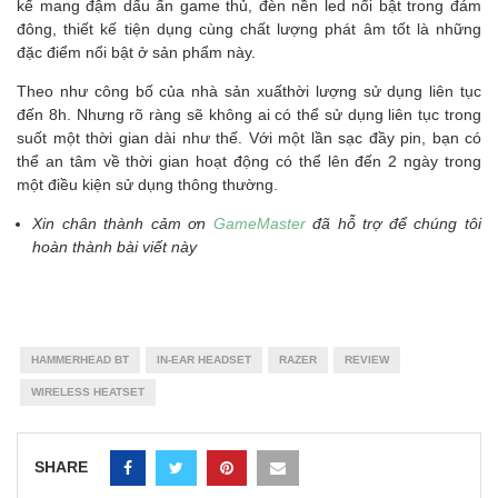
kế mang đậm dấu ấn game thủ, đèn nền led nổi bật trong đám
đông, thiết kế tiện dụng cùng chất lượng phát âm tốt là những
đặc điểm nổi bật ở sản phẩm này.
Theo như công bố của nhà sản xuấthời lượng sử dụng liên tục
đến 8h. Nhưng rõ ràng sẽ không ai có thể sử dụng liên tục trong
suốt một thời gian dài như thế. Với một lần sạc đầy pin, bạn có
thể an tâm về thời gian hoạt động có thể lên đến 2 ngày trong
một điều kiện sử dụng thông thường.
Xin chân thành cảm ơn
GameMaster
đã hỗ trợ để chúng tôi
hoàn thành bài viết này
HAMMERHEAD BT
IN-EAR HEADSET
RAZER
REVIEW
WIRELESS HEATSET
SHARE