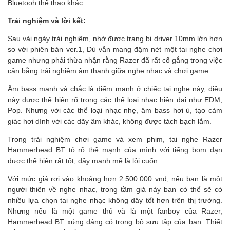
Bluetooh thể thao khác.
Trải nghiệm và lời kết:
Sau vài ngày trải nghiệm, nhờ được trang bị driver 10mm lớn hơn
so với phiên bản ver.1, Dù vẫn mang đậm nét một tai nghe chơi
game nhưng phải thừa nhận rằng Razer đã rất cố gắng trong việc
cân bằng trải nghiệm âm thanh giữa nghe nhạc và chơi game.
Âm bass mạnh và chắc là điểm mạnh ở chiếc tai nghe này, điều
này được thể hiện rõ trong các thể loại nhạc hiện đại như EDM,
Pop. Nhưng với các thể loại nhạc nhẹ, âm bass hơi ù, tạo cảm
giác hơi dính với các dãy âm khác, không được tách bạch lắm.
Trong trải nghiệm chơi game và xem phim, tai nghe Razer
Hammerhead BT tỏ rõ thế mạnh của mình với tiếng bom đạn
được thể hiện rất tốt, đầy mạnh mẽ là lôi cuốn.
Với mức giá rơi vào khoảng hơn 2.500.000 vnđ, nếu bạn là một
người thiên về nghe nhạc, trong tầm giá này bạn có thể sẽ có
nhiều lựa chọn tai nghe nhạc không dây tốt hơn trên thị trường.
Nhưng nếu là một game thủ và là một fanboy của Razer,
Hammerhead BT xứng đáng có trong bộ sưu tập của bạn. Thiết