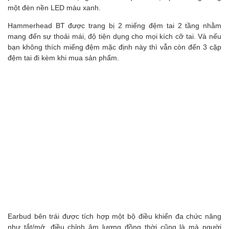
một đèn nền LED màu xanh.
Hammerhead BT được trang bị 2 miếng đệm tai 2 tầng nhằm
mang đến sự thoải mái, độ tiện dụng cho mọi kích cỡ tai. Và nếu
bạn không thích miếng đệm mặc định này thì vẫn còn đến 3 cặp
đệm tai đi kèm khi mua sản phẩm.
Earbud bên trái được tích hợp một bộ điều khiển đa chức năng
như tắt/mở, điều chỉnh âm lượng đồng thời cũng là mà người