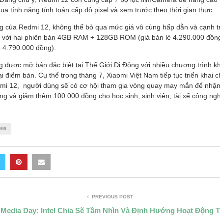
a tính năng tính toán cấp độ pixel và xem trước theo thời gian thực.
ng của Redmi 12, không thể bỏ qua mức giá vô cùng hấp dẫn và cạnh 
ối với hai phiên bản 4GB RAM + 128GB ROM (giá bán lẻ 4.290.000 đồ
 4.790.000 đồng).
 được mở bán đặc biệt tại Thế Giới Di Động với nhiều chương trình k
i điểm bán. Cụ thể trong tháng 7, Xiaomi Việt Nam tiếp tục triển khai 
i 12, người dùng sẽ có cơ hội tham gia vòng quay may mắn để nhận 
ồng và giảm thêm 100.000 đồng cho học sinh, sinh viên, tài xế công ng
OMI
PREVIOUS POST
m Media Day: Intel Chia Sẽ Tầm Nhìn Và Định Hướng Hoạt Động T