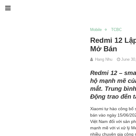
Mobile
TCBC
Redmi 12 Lậ
Mở Bán
Hang Nhu
June 30
Redmi 12 – sma
hộ mạnh mẽ của
mắt. Trung bình
Động trao đến 
Xiaomi tự hào công bố 
bán vào ngày 15/06/202
Việt Nam đối với sản p
mạnh mẽ với vi xử lý M
nhiều chuyên gia công 