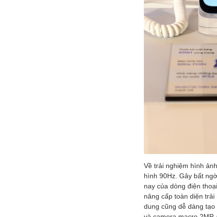
Về trải nghiệm hình ản
hình 90Hz. Gây bất ngờ
nay của dòng điện thoại
nâng cấp toàn diện trải
dung cũng dễ dàng tạo 
và camera macro 2MP. Đ