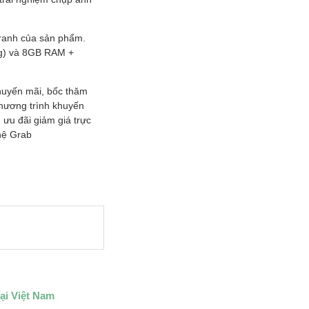
tranh của sản phẩm.
ng) và 8GB RAM +
huyến mãi, bốc thăm
chương trình khuyến
ưu đãi giảm giá trực
hệ Grab
ại Việt Nam