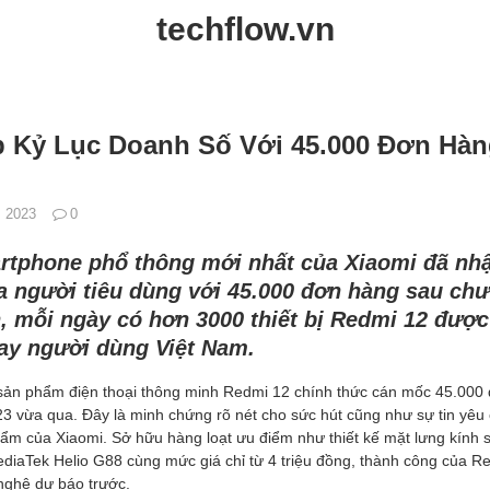
techflow.vn
p Kỷ Lục Doanh Số Với 45.000 Đơn Hàn
, 2023
0
rtphone phổ thông mới nhất của Xiaomi đã nh
 người tiêu dùng với 45.000 đơn hàng sau chưa
, mỗi ngày có hơn 3000 thiết bị Redmi 12 được
tay người dùng Việt Nam.
sản phẩm điện thoại thông minh Redmi 12 chính thức cán mốc 45.000
3 vừa qua. Đây là minh chứng rõ nét cho sức hút cũng như sự tin yêu 
hẩm của Xiaomi. Sở hữu hàng loạt ưu điểm như thiết kế mặt lưng kính 
ediaTek Helio G88 cùng mức giá chỉ từ 4 triệu đồng, thành công của R
nghệ dự báo trước.