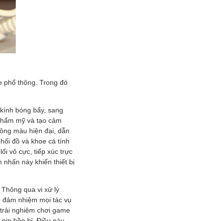
e phổ thông. Trong đó
 kính bóng bẩy, sang
 thẩm mỹ và tạo cảm
ông màu hiện đại, dẫn
ối đồ và khoe cá tính
i vô cực, tiếp xúc trực
 nhấn này khiến thiết bị
 Thông qua vi xử lý
 đảm nhiệm mọi tác vụ
 trải nghiệm chơi game
pin bền bỉ. Điều này