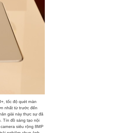
D+, tốc độ quét màn
n nhất từ trước đến
hân giải này thực sự đã
. Tín đồ sáng tạo nội
, camera siêu rộng 8MP
trải nghiệm chụp ảnh