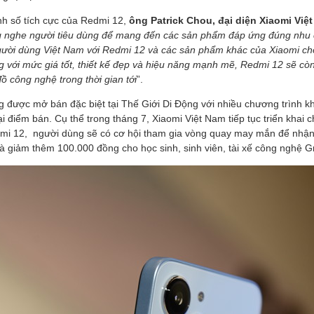
anh số tích cực của Redmi 12,
ông Patrick Chou, đại diện Xiaomi Việ
ng nghe người tiêu dùng để mang đến các sản phẩm đáp ứng đúng nh
ười dùng Việt Nam với Redmi 12 và các sản phẩm khác của Xiaomi cho
g với mức giá tốt, thiết kế đẹp và hiệu năng mạnh mẽ, Redmi 12 sẽ còn
ồ công nghệ trong thời gian tới
”.
 được mở bán đặc biệt tại Thế Giới Di Động với nhiều chương trình k
i điểm bán. Cụ thể trong tháng 7, Xiaomi Việt Nam tiếp tục triển khai 
i 12, người dùng sẽ có cơ hội tham gia vòng quay may mắn để nhận 
à giảm thêm 100.000 đồng cho học sinh, sinh viên, tài xế công nghệ G