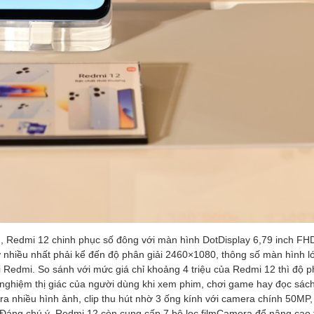
h, Redmi 12 chinh phục số đông với màn hình DotDisplay 6,79 inch FH
 nhiều nhất phải kể đến độ phân giải 2460×1080, thông số màn hình lớ
 Redmi. So sánh với mức giá chỉ khoảng 4 triệu của Redmi 12 thì độ p
 nghiệm thị giác của người dùng khi xem phim, chơi game hay đọc sách
ra nhiều hình ảnh, clip thu hút nhờ 3 ống kính với camera chính 50MP
áng chú ý, Redmi 12 còn cung cấp 7 bộ lọc filmCamera để nâng cao 