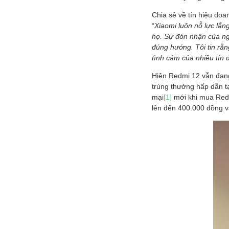
Chia sẻ về tín hiệu do
“
Xiaomi luôn nỗ lực lắ
họ. Sự đón nhận của ng
đúng hướng. Tôi tin rằn
tình cảm của nhiều tín đ
Hiện Redmi 12 vẫn đang
trúng thưởng hấp dẫn tạ
mại
[1]
mới khi mua Redm
lên đến 400.000 đồng v