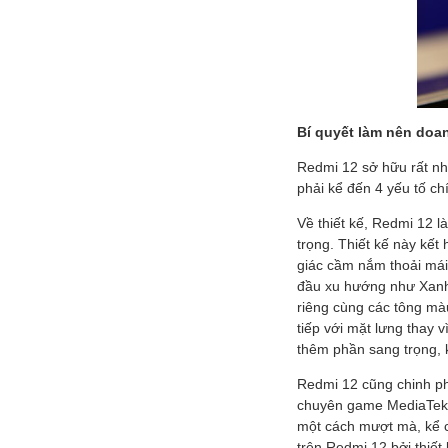
Bí quyết làm nên doa
Redmi 12 sở hữu rất nh
phải kể đến 4 yếu tố chí
Về thiết kế, Redmi 12 l
trọng. Thiết kế này kế
giác cầm nắm thoải mái
đầu xu hướng như Xanh 
riêng cùng các tông màu
tiếp với mặt lưng thay 
thêm phần sang trọng, 
Redmi 12 cũng chinh phụ
chuyên game MediaTek 
một cách mượt mà, kể c
trên Redmi 12 bởi thiế