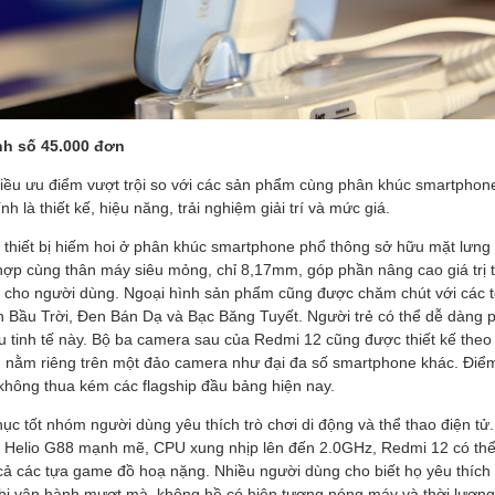
nh số 45.000 đơn
iều ưu điểm vượt trội so với các sản phẩm cùng phân khúc smartphon
nh là thiết kế, hiệu năng, trải nghiệm giải trí và mức giá.
à thiết bị hiếm hoi ở phân khúc smartphone phổ thông sở hữu mặt lưng
t hợp cùng thân máy siêu mỏng, chỉ 8,17mm, góp phần nâng cao giá trị
 cho người dùng. Ngoại hình sản phẩm cũng được chăm chút với các t
Bầu Trời, Đen Bán Dạ và Bạc Băng Tuyết. Người trẻ có thể dễ dàng ph
 tinh tế này. Bộ ba camera sau của Redmi 12 cũng được thiết kế theo lố
vì nằm riêng trên một đảo camera như đại đa số smartphone khác. Điểm
không thua kém các flagship đầu bảng hiện nay.
c tốt nhóm người dùng yêu thích trò chơi di động và thể thao điện tử.
Helio G88 mạnh mẽ, CPU xung nhịp lên đến 2.0GHz, Redmi 12 có thể
ả các tựa game đồ hoạ nặng. Nhiều người dùng cho biết họ yêu thích
t bị vận hành mượt mà, không hề có hiện tượng nóng máy và thời lượng 