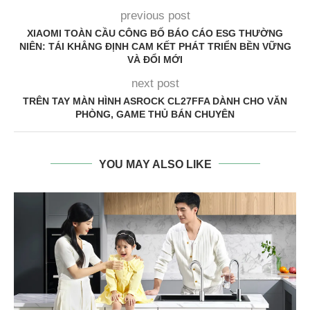
previous post
XIAOMI TOÀN CẦU CÔNG BỐ BÁO CÁO ESG THƯỜNG
NIÊN: TÁI KHẲNG ĐỊNH CAM KẾT PHÁT TRIỂN BỀN VỮNG
VÀ ĐỔI MỚI
next post
TRÊN TAY MÀN HÌNH ASROCK CL27FFA DÀNH CHO VĂN
PHÒNG, GAME THỦ BÁN CHUYÊN
YOU MAY ALSO LIKE