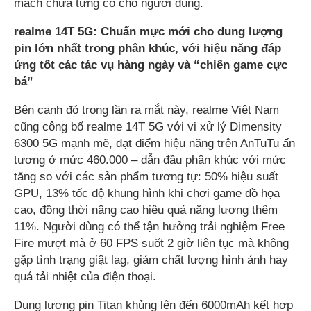
mạch chưa từng có cho người dùng.
realme 14T 5G: Chuẩn mực mới cho dung lượng
pin lớn nhất trong phân khúc, với hiệu năng đáp
ứng tốt các tác vụ hàng ngày và “chiến game cực
bá”
Bên cạnh đó trong lần ra mắt này, realme Việt Nam
cũng công bố realme 14T 5G với vi xử lý Dimensity
6300 5G mạnh mẽ, đạt điểm hiệu năng trên AnTuTu ấn
tượng ở mức 460.000 – dẫn đầu phân khúc với mức
tăng so với các sản phẩm tương tự: 50% hiệu suất
GPU, 13% tốc độ khung hình khi chơi game đồ họa
cao, đồng thời nâng cao hiệu quả năng lượng thêm
11%. Người dùng có thể tận hưởng trải nghiệm Free
Fire mượt mà ở 60 FPS suốt 2 giờ liên tục mà không
gặp tình trạng giật lag, giảm chất lượng hình ảnh hay
quá tải nhiệt của điện thoại.
Dung lượng pin Titan khủng lên đến 6000mAh kết hợp