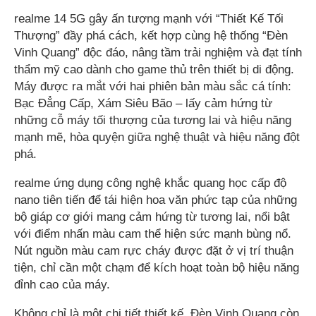
realme 14 5G gây ấn tượng mạnh với “Thiết Kế Tối
Thượng” đầy phá cách, kết hợp cùng hệ thống “Đèn
Vinh Quang” độc đáo, nâng tầm trải nghiệm và đạt tính
thẩm mỹ cao dành cho game thủ trên thiết bị di động.
Máy được ra mắt với hai phiên bản màu sắc cá tính:
Bạc Đẳng Cấp, Xám Siêu Bão – lấy cảm hứng từ
những cỗ máy tối thượng của tương lai và hiệu năng
mạnh mẽ, hòa quyện giữa nghệ thuật và hiệu năng đột
phá.
realme ứng dụng công nghệ khắc quang học cấp độ
nano tiên tiến để tái hiện hoa văn phức tạp của những
bộ giáp cơ giới mang cảm hứng từ tương lai, nổi bật
với điểm nhấn màu cam thể hiện sức mạnh bùng nổ.
Nút nguồn màu cam rực cháy được đặt ở vị trí thuận
tiện, chỉ cần một chạm để kích hoạt toàn bộ hiệu năng
đỉnh cao của máy.
Không chỉ là một chi tiết thiết kế, Đèn Vinh Quang còn