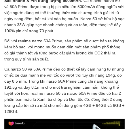
Sạc nhanh & Pin dung lượng 5000mAh:
Cả realme narzo 50
và 50A Prime được trang bị pin siêu lớn 5000mAh đồng nghĩa với
việc người dùng có thể thưởng thức các chương trình giải trí từ
ngày sang đêm, bất cứ khi nào họ muốn. Narzo 50 sở hữu bộ sạc
nhanh 33W giúp sạc nhanh chóng và an toàn, điện thoại sẽ đầy
100% pin chỉ trong 70 phút.
Đối với realme narzo 50A Prime, sản phẩm sẽ được bán ra không
kèm bộ sạc, với mong muốn đem đến một sản phẩm phổ thông
có giá thành tốt và từng bước cắt giảm lượng khí CO2 thải ra
trong quy trình sản xuất.
Cả narzo 50 và 50A Prime đều có thiết kế lấy cảm hứng từ những
chiếc xe đua mạnh mẽ với tốc độ vượt trội tuy chỉ nặng 194g, độ
dày 8,5 mm. Trong khi narzo 50A Prime cũng chỉ nặng khoảng
192,5g và dày 8,1mm cho một trải nghiệm cầm nắm không thể
tuyệt vời hơn. realme narzo 50 và narzo 50A Prime đều có hai 2
phiên bản màu là Xanh tia chớp và Đen tốc độ, đồng thời 2 dung
lượng sắp tới sẽ ra mắt cho mỗi dòng gồm 4GB + 64GB và 6GB +
128GB.