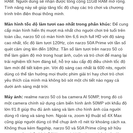
RAM. Người dùng sẽ nhận được tổng cộng 11GB RAM mở rộng.
Tính năng này sẽ giúp tăng tốc độ chạy các trò chơi và chương
trình trên điện thoại thông minh.
Màn hình tốc độ làm tươi cao nhất trong phân khúc:
Để cung
cấp màn hình hiển thị mượt mà nhất cho người chơi trẻ tuổi trên
toàn cầu, narzo 50 có màn hình lớn 6,6 inch full HD với độ sáng
cao nhất, tốc độ làm tươi 120Hz, còn narzo 50A Prime với tần số
quét cảm ứng lên đến 180hz. Tần số làm tươi trên narzo 50 có
thể làm giảm độ mờ trong hoạt ảnh, cuộn và trò chơi để mang lại
trải nghiệm tốt hơn đáng kể, hỗ trợ sáu cấp độ điều chỉnh tốc độ
làm mới để tiết kiệm pin. Với độ sáng cao nhất là 600 nits, người
dùng có thể tận hưởng mọi thước phim giải trí hay chơi trò chơi
yêu thích của mình mà không bỏ sót một chi tiết nào ngay cả
dưới ánh sáng mặt trời.
Máy ảnh:
realme narzo 50 có ba camera AI 50MP, trong đó có
một camera chính sử dụng cảm biến hình ảnh 50MP với khẩu độ
lớn f/1.8 giúp thu đủ ánh sáng và làm cho hình ảnh của người
dùng rõ ràng và sáng hơn. Ngoài ra, zoom kỹ thuật số 4X Max
cũng giúp người dùng có thể chụp ảnh rõ nét từ khoảng cách xa.
Không thua kém flagship, narzo 50 và 50A Prime cũng sở hữu