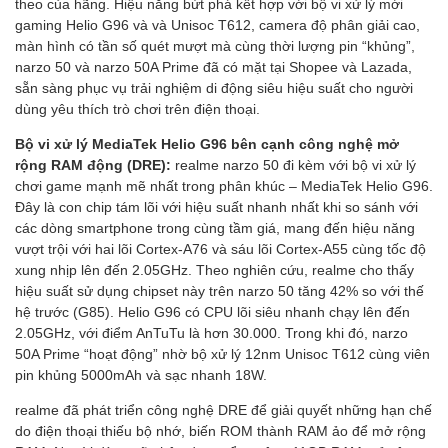
theo của hãng. Hiệu năng bứt phá kết hợp với bộ vi xử lý mới
gaming Helio G96 và và Unisoc T612, camera độ phân giải cao,
màn hình có tần số quét mượt mà cùng thời lượng pin “khủng”,
narzo 50 và narzo 50A Prime đã có mặt tại Shopee và Lazada,
sẵn sàng phục vụ trải nghiệm di động siêu hiệu suất cho người
dùng yêu thích trò chơi trên điện thoại.
Bộ vi xử lý MediaTek Helio G96 bên cạnh công nghệ mở
rộng RAM động (DRE):
realme narzo 50 đi kèm với bộ vi xử lý
chơi game mạnh mẽ nhất trong phân khúc – MediaTek Helio G96.
Đây là con chip tám lõi với hiệu suất nhanh nhất khi so sánh với
các dòng smartphone trong cùng tầm giá, mang đến hiệu năng
vượt trội với hai lõi Cortex-A76 và sáu lõi Cortex-A55 cùng tốc độ
xung nhịp lên đến 2.05GHz. Theo nghiên cứu, realme cho thấy
hiệu suất sử dụng chipset này trên narzo 50 tăng 42% so với thế
hệ trước (G85). Helio G96 có CPU lõi siêu nhanh chạy lên đến
2.05GHz, với điểm AnTuTu là hơn 30.000. Trong khi đó, narzo
50A Prime “hoạt động” nhờ bộ xử lý 12nm Unisoc T612 cùng viên
pin khủng 5000mAh và sạc nhanh 18W.
realme đã phát triển công nghệ DRE để giải quyết những hạn chế
do điện thoại thiếu bộ nhớ, biến ROM thành RAM ảo để mở rộng