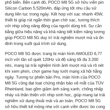
phổ biến. Bên cạnh đó, POCO M8 5G sở hữu viên pin
Silicon Carbon 5.520mAh, đáp ứng tốt nhu cầu sử
dụng liên tục trong ngày. Kết hợp với sạc nhanh 45W,
thiết bị giúp rút ngắn thời gian chờ sạc, tương thích
với nhịp sống năng động của người dùng trẻ. Sự cân
bằng giữa hiệu năng và khả năng tiết kiệm năng lượng
giúp POCO M8 5G duy trì trải nghiệm mượt mà và ổn
định trong suốt quá trình sử dụng.
POCO M8 5G được trang bị màn hình AMOLED 6,77
inch với tần số quét 120Hz và độ sáng tối đa 3.200
nits, mang lại trải nghiệm hình ảnh mượt mà và rõ nét
khi xem phim, chơi game hay lướt mạng xã hội hằng
ngày. Tương tự phiên bản Pro, màn hình của POCO
M8 5G cũng đạt loạt chứng nhận bảo vệ mắt của TÜV
Rheinland, bao gồm giảm ánh sáng xanh, chống nhấp
nháy và thân thiện với nhịp sinh học, giúp mang lại trải
nghiệm sử dụng thoải mái và an toàn. POCO M8 5G
sở hữu thiết kế mỏng nhẹ với cạnh viền được bo cong