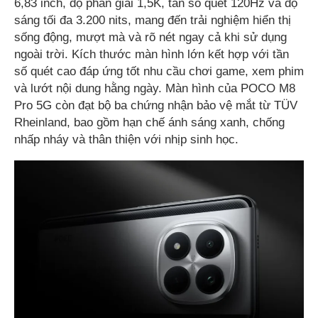
6,83 inch, độ phân giải 1,5K, tần số quét 120Hz và độ
sáng tối đa 3.200 nits, mang đến trải nghiệm hiển thị
sống động, mượt mà và rõ nét ngay cả khi sử dụng
ngoài trời. Kích thước màn hình lớn kết hợp với tần
số quét cao đáp ứng tốt nhu cầu chơi game, xem phim
và lướt nội dung hằng ngày. Màn hình của POCO M8
Pro 5G còn đạt bộ ba chứng nhận bảo vệ mắt từ TÜV
Rheinland, bao gồm hạn chế ánh sáng xanh, chống
nhấp nháy và thân thiện với nhịp sinh học.