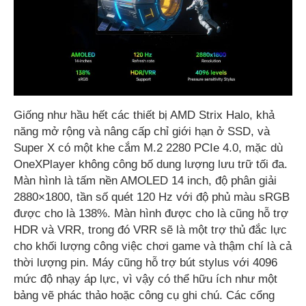
Giống như hầu hết các thiết bị AMD Strix Halo, khả
năng mở rộng và nâng cấp chỉ giới hạn ở SSD, và
Super X có một khe cắm M.2 2280 PCIe 4.0, mặc dù
OneXPlayer không công bố dung lượng lưu trữ tối đa.
Màn hình là tấm nền AMOLED 14 inch, độ phân giải
2880×1800, tần số quét 120 Hz với độ phủ màu sRGB
được cho là 138%. Màn hình được cho là cũng hỗ trợ
HDR và ​​VRR, trong đó VRR sẽ là một trợ thủ đắc lực
cho khối lượng công việc chơi game và thậm chí là cả
thời lượng pin. Máy cũng hỗ trợ bút stylus với 4096
mức độ nhạy áp lực, vì vậy có thể hữu ích như một
bảng vẽ phác thảo hoặc công cụ ghi chú. Các cổng