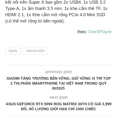
kết nối trên Super X bao gồm 2x USB4, 1x USB 3.2
Type-A, 1x âm thanh 3.5 mm, 1x khe cắm thẻ TF, 1x
HDMI 2.1, 1x Khe cắm mở rộng PCIe 4.0 Mini SSD
(có thể mở rộng từ bên ngoài).
theo:
OneXPlayer
NEWS
ONEXPLAYER
previous post
XIAOMI TĂNG TRƯỞNG BỀN VỮNG, GIỮ VỮNG VỊ TRÍ TOP
2 THỊ PHẦN SMARTPHONE TẠI VIỆT NAM TRONG QUÝ
III/2025
next post
ASUS GEFORCE RTX 5090 ROG MATRIX 30TH CÓ GIÁ 3,999
ĐÔ, SỐ LƯỢNG GIỚI HẠN CHỈ 1000 CHIẾC