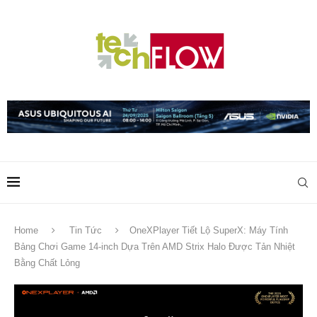
Home
Tin Tức
OneXPlayer Tiết Lộ SuperX: Máy Tính
Bảng Chơi Game 14-inch Dựa Trên AMD Strix Halo Được Tản Nhiệt
Bằng Chất Lỏng