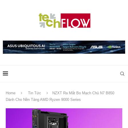
Home
Tin Tức
NZXT Ra Mắt Bo Mạch Chủ N7 B850
Dành Cho Nền Tảng AMD Ryzen 9000 Series