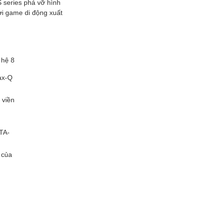
 series phá vỡ hình
ơi game di động xuất
 hệ 8
ax-Q
 viền
TA-
 của