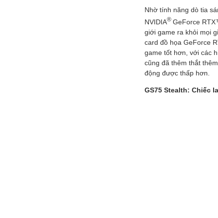
Nhờ tính năng dò tia sá
®
NVIDIA
GeForce RTX™ 
giới game ra khỏi mọi g
card đồ họa GeForce RT
game tốt hơn, với các 
cũng đã thêm thắt thêm 
động được thấp hơn.
GS75 Stealth:
Chiếc l