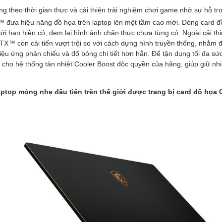
ng theo thời gian thực và cải thiện trải nghiệm chơi game nhờ sự hỗ tr
đưa hiệu năng đồ họa trên laptop lên một tầm cao mới. Dòng card đ
iới hạn hiện có, đem lại hình ảnh chân thực chưa từng có. Ngoài cải th
X™ còn cải tiến vượt trội so với cách dựng hình truyền thống, nhằm 
hiệu ứng phản chiếu và đổ bóng chi tiết hơn hẳn. Để tận dụng tối đa 
cho hệ thống tản nhiệt Cooler Boost độc quyền của hãng, giúp giữ nhi
aptop mỏng nhẹ đầu tiên trên thế giới được trang bị card đồ họ