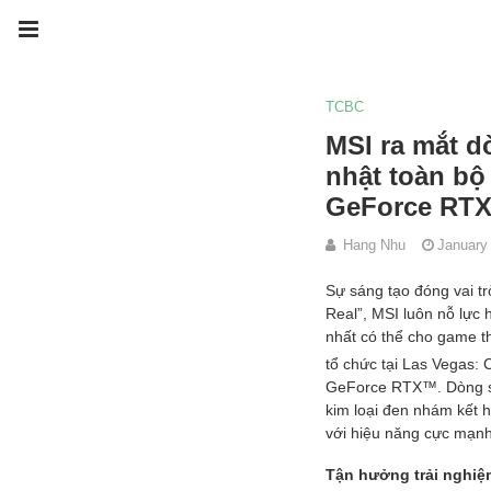
TCBC
MSI ra mắt d
nhật toàn bộ
GeForce RT
Hang Nhu
January
Sự sáng tạo đóng vai t
Real”, MSI luôn nỗ lực
nhất có thể cho game th
tổ chức tại Las Vegas:
GeForce RTX™. Dòng sản
kim loại đen nhám kết 
với hiệu năng cực mạnh
Tận hưởng trải nghiệ