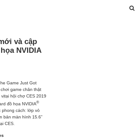
mới và cập
 họa NVIDIA
“The Game Just Got
m chơi game chân thật
 vịtại hội chợ CES 2019
®
card đồ họa NVIDIA
 phong cách: lớp vỏ
ên bản màn hình 15.6”
tại CES.
es