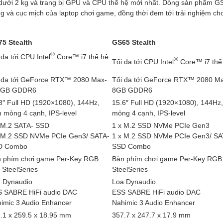
g dưới 2 kg và trang bị GPU và CPU thế hệ mới nhất. Dòng sản phẩm GS
g và cục mịch của laptop chơi game, đồng thời đem tới trải nghiệm ch
5 Stealth
GS65 Stealth
®
 đa tới CPU Intel
Core™ i7 thế hệ
®
Tối đa tới CPU Intel
Core™ i7 thế
 đa tới GeForce RTX™ 2080 Max-
Tối đa tới GeForce RTX™ 2080 M
8GB GDDR6
8GB GDDR6
3″ Full HD (1920×1080), 144Hz,
15.6″ Full HD (1920×1080), 144Hz,
n mỏng 4 cạnh, IPS-level
mỏng 4 cạnh, IPS-level
 M.2 SATA- SSD
1 x M.2 SSD NVMe PCIe Gen3
 M.2 SSD NVMe PCIe Gen3/ SATA-
1 x M.2 SSD NVMe PCIe Gen3/ SA
D Combo
SSD Combo
 phím chơi game Per-Key RGB
Bàn phím chơi game Per-Key RGB
 SteelSeries
SteelSeries
 Dynaudio
Loa Dynaudio
 SABRE HiFi audio DAC
ESS SABRE HiFi audio DAC
imic 3 Audio Enhancer
Nahimic 3 Audio Enhancer
.1 x 259.5 x 18.95 mm
357.7 x 247.7 x 17.9 mm