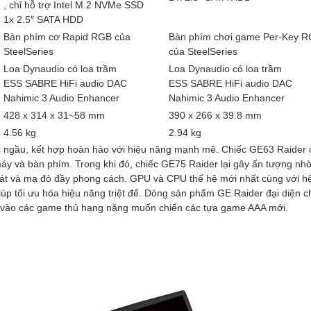
, chỉ hỗ trợ Intel M.2 NVMe SSD
1x 2.5″ SATA HDD
Bàn phím cơ Rapid RGB của
Bàn phím chơi game Per-Key 
SteelSeries
của SteelSeries
Loa Dynaudio có loa trầm
Loa Dynaudio có loa trầm
ESS SABRE HiFi audio DAC
ESS SABRE HiFi audio DAC
Nahimic 3 Audio Enhancer
Nahimic 3 Audio Enhancer
428 x 314 x 31~58 mm
390 x 266 x 39.8 mm
4.56 kg
2.94 kg
c ngầu, kết hợp hoàn hảo với hiệu năng mạnh mẽ. Chiếc GE63 Raider c
y và bàn phím. Trong khi đó, chiếc GE75 Raider lại gây ấn tượng nh
át và mạ đỏ đầy phong cách. GPU và CPU thế hệ mới nhất cùng với hệ
úp tối ưu hóa hiệu năng triệt để. Dòng sản phẩm GE Raider đại diện c
 vào các game thủ hạng nặng muốn chiến các tựa game AAA mới.