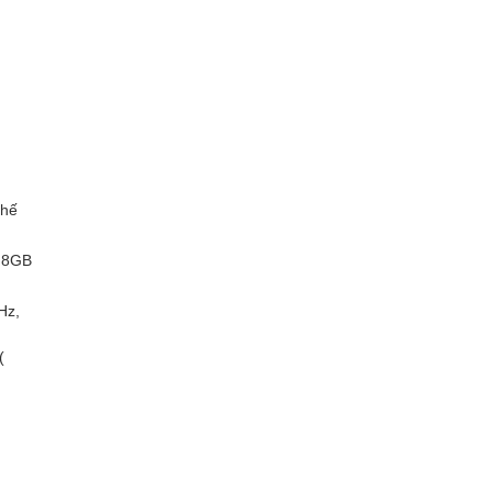
thế
 8GB
Hz,
(