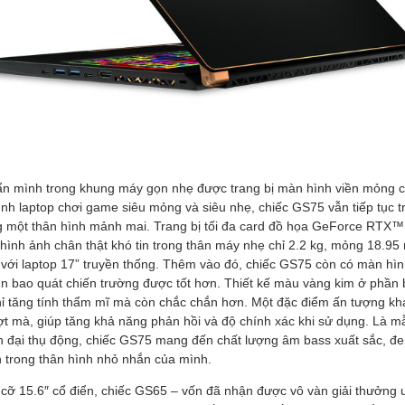
ẩn mình trong khung máy gọn nhẹ được trang bị màn hình viền mỏng cả
ình laptop chơi game siêu mỏng và siêu nhẹ, chiếc GS75 vẫn tiếp tục t
g một thân hình mảnh mai. Trang bị tối đa card đồ họa GeForce RTX™ 
hình ảnh chân thật khó tin trong thân máy nhẹ chỉ 2.2 kg, mỏng 18.95
 với laptop 17” truyền thống. Thêm vào đó, chiếc GS75 còn có màn hì
ìn bao quát chiến trường được tốt hơn. Thiết kế màu vàng kim ở phần b
 tăng tính thẩm mĩ mà còn chắc chắn hơn. Một đặc điểm ấn tượng khá
ợt mà, giúp tăng khả năng phản hồi và độ chính xác khi sử dụng. Là mẫ
ch đại thụ động, chiếc GS75 mang đến chất lượng âm bass xuất sắc, đ
 trong thân hình nhỏ nhắn của mình.
cỡ 15.6″ cổ điển, chiếc GS65 – vốn đã nhận được vô vàn giải thưởng uy