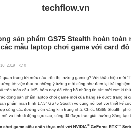
techflow.vn
òng sản phẩm GS75 Stealth hoàn toàn 
 các mẫu laptop chơi game với card đồ
X
 10, 2019
0
rò quan trọng tới mức nào trên thị trường gaming? Với khẩu hiệu mới 
 hướng tới việc đưa ra những ý tưởng mới cũng như đem lại trải nghiệ
ủ trên toàn cầu. MSI hôm nay đã công bố những tin tức mới cực kì thú
 Các dòng sản phẩm laptop chơi game mới của hãng sẽ được trang bị 
 phẩm màn hình 17.3” GS75 Stealth vô cùng nổi bật với thiết kế cực
hợp cùng các đường viền vàng kim trang nhã. Chiếc GS65 Stealth, phi
 mẽ và tính di động cực cao, cũng đã được trao giải thưởng Sáng tạo 
®
m chơi game siêu chân thực mới với NVIDIA
GeForce RTX™ Seri