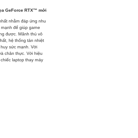
họa
GeForce RTX™ mới
 nhất nhằm đáp ứng nhu
ức mạnh để giúp game
ung được. Mãnh thú vô
ất, hệ thống tản nhiệt
t huy sức mạnh. Với
à chân thực. Với hiệu
 chiếc laptop thay máy