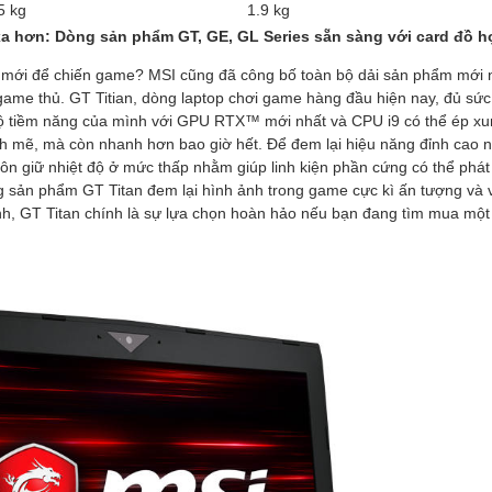
5 kg
1.9 kg
a hơn: Dòng sản phẩm GT, GE, GL Series sẵn sàng với card đồ 
mới để chiến game? MSI cũng đã công bố toàn bộ dải sản phẩm mới
game thủ. GT Titian, dòng laptop chơi game hàng đầu hiện nay, đủ s
bộ tiềm năng của mình với GPU RTX™ mới nhất và CPU i9 có thể ép x
h mẽ, mà còn nhanh hơn bao giờ hết. Để đem lại hiệu năng đỉnh cao nh
uôn giữ nhiệt độ ở mức thấp nhằm giúp linh kiện phần cứng có thể phá
sản phẩm GT Titan đem lại hình ảnh trong game cực kì ấn tượng và v
nh, GT Titan chính là sự lựa chọn hoàn hảo nếu bạn đang tìm mua một