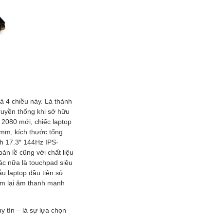
 4 chiều này. Là thành
ruyền thống khi sở hữu
2080 mới, chiếc laptop
 mm, kích thước tổng
nh 17.3″ 144Hz IPS-
ản lề cũng với chất liệu
c nữa là touchpad siêu
u laptop đầu tiên sử
em lại âm thanh mạnh
 tín – là sự lựa chọn