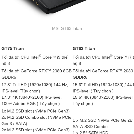
MSI GT63 Titan
GT75 Titan
GT63 Titan
®
®
Tối đa tới CPU Intel
Core™ i9 thế
Tối đa tới CPU Intel
Core™ i7 
hệ 8
hệ 8
Tối đa tới GeForce RTX™ 2080 8GB
Tối đa tới GeForce RTX™ 2080
GDDR6
GDDR6
17.3″ Full HD (1920×1080),144 Hz,
15.6″ Full HD (1920×1080),144 
IPS-level (Tùy chọn)
IPS-level ( Tùy chọn )
17.3″ 4K (3840×2160) IPS-level,
15.6″ 4K (3840×2160) IPS-level 
100% Adobe RGB ( Tùy chọn )
Tùy chọn )
1x M.2 SSD slot (NVMe PCIe Gen3)
2x M.2 SSD Combo slot (NVMe PCIe
1 x M.2 SSD NVMe PCIe Gen3/
Gen3 / SATA)
SATA-SSD Combo
2x M.2 SSD slot (NVMe PCIe Gen3)
1 x 2.5″ SATA HDD