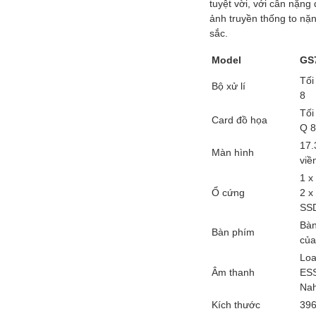
tuyệt vời, với cân nặn
ảnh truyền thống to nặn
sắc.
Model
GS7
Tối
Bộ xử lí
8
Tối
Card đồ họa
Q 
17.
Màn hình
viề
1 x
Ổ cứng
2 x
SS
Bàn
Bàn phím
của
Loa
Âm thanh
ESS
Nah
Kích thước
396