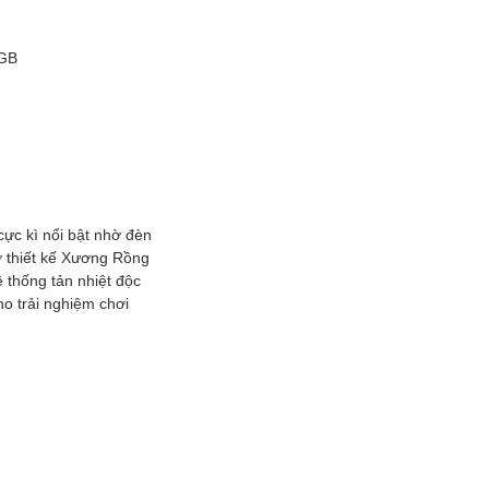
RGB
ực kì nổi bật nhờ đèn
ờ thiết kế Xương Rồng
 thống tản nhiệt độc
ho trải nghiệm chơi