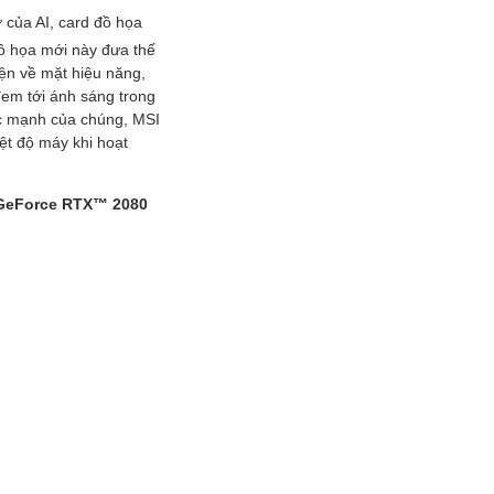
ợ của AI, card đồ họa
ồ họa mới này đưa thế
iện về mặt hiệu năng,
đem tới ánh sáng trong
sức mạnh của chúng, MSI
ệt độ máy khi hoạt
a GeForce RTX™ 2080