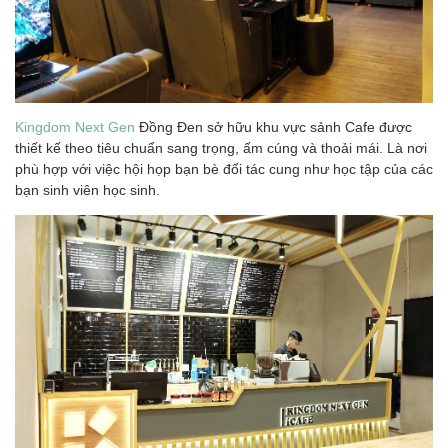
Kingdom Next Gen
Đồng Đen sở hữu khu vực sảnh Cafe được
thiết kế theo tiêu chuẩn sang trọng, ấm cúng và thoải mái. Là nơi
phù hợp với việc hội họp bạn bè đối tác cung như học tập của các
bạn sinh viên học sinh.