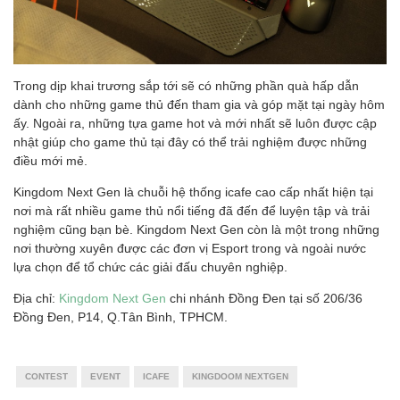
Trong dịp khai trương sắp tới sẽ có những phần quà hấp dẫn
dành cho những game thủ đến tham gia và góp mặt tại ngày hôm
ấy. Ngoài ra, những tựa game hot và mới nhất sẽ luôn được cập
nhật giúp cho game thủ tại đây có thể trải nghiệm được những
điều mới mẻ.
Kingdom Next Gen là chuỗi hệ thống icafe cao cấp nhất hiện tại
nơi mà rất nhiều game thủ nổi tiếng đã đến để luyện tập và trải
nghiệm cũng bạn bè. Kingdom Next Gen còn là một trong những
nơi thường xuyên được các đơn vị Esport trong và ngoài nước
lựa chọn để tổ chức các giải đấu chuyên nghiệp.
Địa chỉ:
Kingdom Next Gen
chi nhánh Đồng Đen tại số 206/36
Đồng Đen, P14, Q.Tân Bình, TPHCM.
CONTEST
EVENT
ICAFE
KINGDOOM NEXTGEN