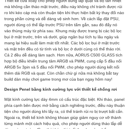
Thiết kế cửa xoay cho phép người dùng lắp quạt và bộ tản nhiệt
mà không cần tháo mặt trước, điều này không chỉ tránh được rủi
ro khi kéo cáp mà còn thuận tiện khi thực hiện bất kỳ thay đổi nào
trong phần cứng và dễ dàng vệ sinh hơn. Về cách lắp đặt PSU,
người dùng có thể lắp trước PSU trên tấm gắn, sau đó đẩy nó
vào thùng máy từ phía sau. Khung máy được trang bị các bộ lọc
bụi ở mặt trước, trên và dưới, giúp ngăn bụi tích tụ lâu ngày và
mang lại hiệu suất làm mát tốt nhất. Các bộ lọc bụi ở mặt trước
và mặt trên đều có từ tính và bộ lọc ở dưới cùng có thể tháo rời.
Cả 2 đều dễ dàng làm sạch. Hơn nữa, AORUS C500 GLASS tích
hợp bộ điều khiển trung tâm ARGB và PWM, cung cấp 5 đầu nối
ARGB 5v 3pin và 5 đầu nối PWM, cho phép người dùng kết nối
thêm dải RGB và quạt. Còn chần chừ gì nữa mà không bắt tay
build dàn máy chơi game trong mơ của bạn ngay hôm nay!
Design Penel bằng kính cường lực với thiết kế chống rơi
Mặt kính cường lực dày 4mm có cấu trúc đặc biệt. Khi tháo, panel
phía cạnh bên được mở bằng cách nghiêng trước, điều này thuận
tiện cho người dùng khi lấy ra, có thể tránh rủi ro bị trượt bất cẩn.
Ngoài ra, thiết kế kính không khoan giúp giảm nguy cơ vỡ thành
từng mảnh một cách hiệu quả, cho phép người dùng tháo lắp dễ