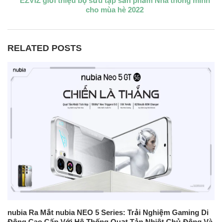
EZVIZ giới thiệu bộ sưu tập sản phẩm Nhà thông minh
cho mùa hè 2022
RELATED POSTS
nubia Ra Mắt nubia NEO 5 Series: Trải Nghiệm Gaming Di
Động Cao Cấp Với Hệ Thống Quạt Tản Nhiệt Chủ Động Và