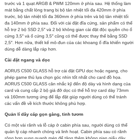
trước và 1 quạt ARGB & PWM 120mm ở phía sau. Hệ thống làm
mát bằng chất lỏng trang bị bộ tản nhiệt tối đa 420mm ở phía
trước, bộ tản nhiệt tối đa 360mm ở phía trên và bộ tản nhiệt tối
đa 140mm ở phía sau. Đối với cài đặt đĩa cứng, sản phẩm có thể
hỗ trợ 2 bộ SSD 2,5″ và 2 bộ không gian cài đặt độc quyền cho ổ
cứng 3,5″ và ổ cứng 3,5″ cũng có thể được thay thế bằng SSD
2,5″. Hơn nữa, thiết kế mô-đun của các khoang ổ đĩa khiến người
dùng dễ dàng lắp ráp hơn.
Cài đặt ngang và dọc
AORUS C500 GLASS hỗ trợ cài đặt GPU dọc hoặc ngang, cho
phép game thủ lựa chọn góc nhìn tốt nhất cho card đồ họa.
AORUS C500 GLASS cân nhắc kỹ đến độ dày và hình dạng của
card và cung cấp 2 bộ giá đỡ dọc có thể hỗ trợ card dày 73mm
và 160mm tương ứng để lắp đặt giúp người dùng có thể tránh
các vấn đề về kích thước không phù hợp.
Quản lí dây cáp gọn gàng, tinh tươm
Có một vài rãnh và lỗ cáp ở cabin phía sau, người dùng có thể
quản lý cáp nhanh chóng và linh hoạt. Cabin phía sau có rãnh
rộng hơn xung quanh mép để tăng thêm không gian giấu dây