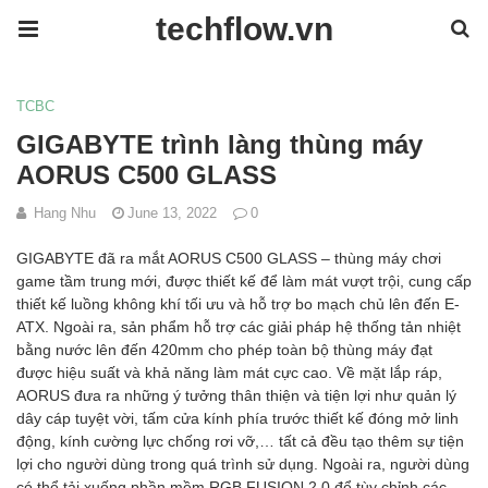
techflow.vn
TCBC
GIGABYTE trình làng thùng máy
AORUS C500 GLASS
Hang Nhu
June 13, 2022
0
GIGABYTE đã ra mắt AORUS C500 GLASS – thùng máy chơi
game tầm trung mới, được thiết kế để làm mát vượt trội, cung cấp
thiết kế luồng không khí tối ưu và hỗ trợ bo mạch chủ lên đến E-
ATX. Ngoài ra, sản phẩm hỗ trợ các giải pháp hệ thống tản nhiệt
bằng nước lên đến 420mm cho phép toàn bộ thùng máy đạt
được hiệu suất và khả năng làm mát cực cao. Về mặt lắp ráp,
AORUS đưa ra những ý tưởng thân thiện và tiện lợi như quản lý
dây cáp tuyệt vời, tấm cửa kính phía trước thiết kế đóng mở linh
động, kính cường lực chống rơi vỡ,… tất cả đều tạo thêm sự tiện
lợi cho người dùng trong quá trình sử dụng. Ngoài ra, người dùng
có thể tải xuống phần mềm RGB FUSION 2.0 để tùy chỉnh các