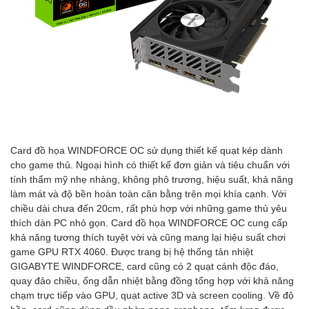
Card đồ họa WINDFORCE OC sử dụng thiết kế quạt kép dành
cho game thủ. Ngoại hình có thiết kế đơn giản và tiêu chuẩn với
tính thẩm mỹ nhẹ nhàng, không phô trương, hiệu suất, khả năng
làm mát và độ bền hoàn toàn cân bằng trên mọi khía cạnh. Với
chiều dài chưa đến 20cm, rất phù hợp với những game thủ yêu
thích dàn PC nhỏ gọn. Card đồ họa WINDFORCE OC cung cấp
khả năng tương thích tuyệt vời và cũng mang lại hiệu suất chơi
game GPU RTX 4060. Được trang bị hệ thống tản nhiệt
GIGABYTE WINDFORCE, card cũng có 2 quạt cánh độc đáo,
quay đảo chiều, ống dẫn nhiệt bằng đồng tổng hợp với khả năng
chạm trực tiếp vào GPU, quạt active 3D và screen cooling. Về độ