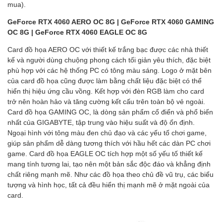
mua).
GeForce RTX 4060 AERO OC 8G | GeForce RTX 4060 GAMING
OC 8G | GeForce RTX 4060 EAGLE OC 8G
Card đồ họa AERO OC với thiết kế trắng bạc được các nhà thiết
kế và người dùng chuộng phong cách tối giản yêu thích, đặc biệt
phù hợp với các hệ thống PC có tông màu sáng. Logo ở mặt bên
của card đồ họa cũng được làm bằng chất liệu đặc biệt có thể
hiển thị hiệu ứng cầu vồng. Kết hợp với đèn RGB làm cho card
trở nên hoàn hảo và tăng cường kết cấu trên toàn bộ vẻ ngoài.
Card đồ họa GAMING OC, là dòng sản phẩm cổ điển và phổ biến
nhất của GIGABYTE, tập trung vào hiệu suất và độ ổn định.
Ngoại hình với tông màu đen chủ đạo và các yếu tố chơi game,
giúp sản phẩm dễ dàng tương thích với hầu hết các dàn PC chơi
game. Card đồ họa EAGLE OC tích hợp một số yếu tố thiết kế
mang tính tương lai, tạo nên một bản sắc độc đáo và khẳng định
chất riêng mạnh mẽ. Như các đồ họa theo chủ đề vũ trụ, các biểu
tượng và hình học, tất cả đều hiển thị mạnh mẽ ở mặt ngoài của
card.