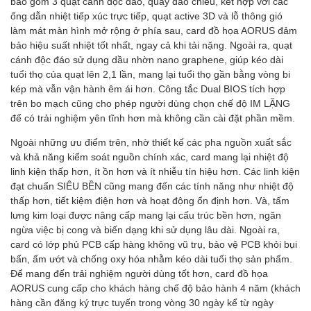
bao gồm 3 quạt cánh độc đáo, quay đảo chiều, kết hợp với các
ống dẫn nhiệt tiếp xúc trực tiếp, quạt active 3D và lỗ thông gió
làm mát màn hình mở rộng ở phía sau, card đồ họa AORUS đảm
bảo hiệu suất nhiệt tốt nhất, ngay cả khi tải nặng. Ngoài ra, quạt
cánh độc đáo sử dụng dầu nhờn nano graphene, giúp kéo dài
tuổi thọ của quạt lên 2,1 lần, mang lại tuổi thọ gần bằng vòng bi
kép mà vẫn vận hành êm ái hơn. Công tắc Dual BIOS tích hợp
trên bo mạch cũng cho phép người dùng chọn chế độ IM LẶNG
để có trải nghiệm yên tĩnh hơn mà không cần cài đặt phần mềm.
Ngoài những ưu điểm trên, nhờ thiết kế các pha nguồn xuất sắc
và khả năng kiểm soát nguồn chính xác, card mang lại nhiệt độ
linh kiện thấp hơn, ít ồn hơn và ít nhiễu tín hiệu hơn. Các linh kiện
đạt chuẩn SIÊU BỀN cũng mang đến các tính năng như nhiệt độ
thấp hơn, tiết kiệm điện hơn và hoạt động ổn định hơn. Và, tấm
lưng kim loại được nâng cấp mang lại cấu trúc bền hơn, ngăn
ngừa việc bị cong và biến dạng khi sử dụng lâu dài. Ngoài ra,
card có lớp phủ PCB cấp hàng không vũ trụ, bảo vệ PCB khỏi bụi
bẩn, ẩm ướt và chống oxy hóa nhằm kéo dài tuổi thọ sản phẩm.
Để mang đến trải nghiệm người dùng tốt hơn, card đồ họa
AORUS cung cấp cho khách hàng chế độ bảo hành 4 năm (khách
hàng cần đăng ký trực tuyến trong vòng 30 ngày kể từ ngày