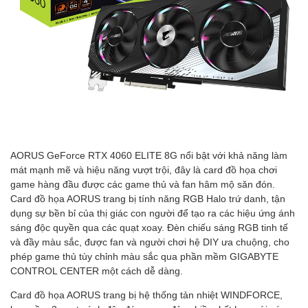
AORUS GeForce RTX 4060 ELITE 8G nổi bật với khả năng làm
mát mạnh mẽ và hiệu năng vượt trội, đây là card đồ họa chơi
game hàng đầu được các game thủ và fan hâm mộ săn đón.
Card đồ họa AORUS trang bị tính năng RGB Halo trứ danh, tận
dụng sự bền bỉ của thị giác con người để tạo ra các hiệu ứng ánh
sáng độc quyền qua các quạt xoay. Đèn chiếu sáng RGB tinh tế
và đầy màu sắc, được fan và người chơi hệ DIY ưa chuộng, cho
phép game thủ tùy chỉnh màu sắc qua phần mềm GIGABYTE
CONTROL CENTER một cách dễ dàng.
Card đồ họa AORUS trang bị hệ thống tản nhiệt WINDFORCE,