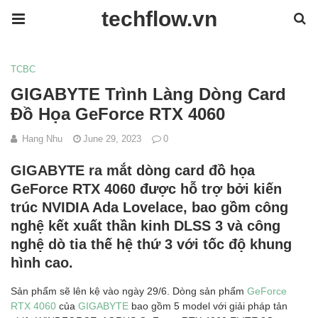
techflow.vn
TCBC
GIGABYTE Trình Làng Dòng Card
Đồ Họa GeForce RTX 4060
Hang Nhu
June 29, 2023
0
GIGABYTE ra mắt dòng card đồ họa
GeForce RTX 4060 được hỗ trợ bởi kiến
trúc NVIDIA Ada Lovelace, bao gồm công
nghệ kết xuất thần kinh DLSS 3 và công
nghệ dò tia thế hệ thứ 3 với tốc độ khung
hình cao.
Sản phẩm sẽ lên kệ vào ngày 29/6. Dòng sản phẩm
GeForce
RTX 4060
của
GIGABYTE
bao gồm 5 model với giải pháp tản