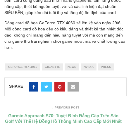
bền, card cũng dùng dầu nhờn nano graphene, tấm lưng được
nâng cấp, thiết kế nguồn tuyệt vời và các linh kiện đạt chuẩn
SIÊU BỀN, giúp kéo dài tuổi thọ và tăng độ ổn định của card.
Dòng card đồ họa GeForce RTX 4060 sẽ lên kệ vào ngày 29/6.
Mỗi dòng card đồ họa đều có kiểu dáng và thiết kế tản nhiệt độc
đáo, không chỉ mang đến hiệu năng tuyệt vời mà còn mang đến
cho game thủ trải nghiệm chơi game mượt mà và chất lượng cao
hơn.
GEFORCE RTX 4060
GIGABYTE
NEWS
NVIDIA
PRESS
SHARE
PREVIOUS POST
Garmin Approach S70: Tuyệt Đỉnh Đẳng Cấp Trên Sân
Golf Với Thế Hệ Đồng Hồ Thông Minh Cao Cấp Mới Nhất