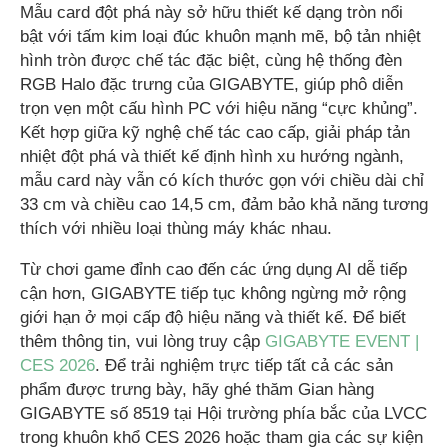
Mẫu card đột phá này sở hữu thiết kế dạng tròn nổi
bật với tấm kim loại đúc khuôn mạnh mẽ, bộ tản nhiệt
hình tròn được chế tác đặc biệt, cùng hệ thống đèn
RGB Halo đặc trưng của GIGABYTE, giúp phô diễn
trọn vẹn một cấu hình PC với hiệu năng “cực khủng”.
Kết hợp giữa kỹ nghệ chế tác cao cấp, giải pháp tản
nhiệt đột phá và thiết kế định hình xu hướng ngành,
mẫu card này vẫn có kích thước gọn với chiều dài chỉ
33 cm và chiều cao 14,5 cm, đảm bảo khả năng tương
thích với nhiều loại thùng máy khác nhau.
Từ chơi game đỉnh cao đến các ứng dụng AI dễ tiếp
cận hơn, GIGABYTE tiếp tục không ngừng mở rộng
giới hạn ở mọi cấp độ hiệu năng và thiết kế. Để biết
thêm thông tin, vui lòng truy cập
GIGABYTE EVENT |
CES 2026
. Để trải nghiệm trực tiếp tất cả các sản
phẩm được trưng bày, hãy ghé thăm Gian hàng
GIGABYTE số 8519 tại Hội trường phía bắc của LVCC
trong khuôn khổ CES 2026 hoặc tham gia các sự kiện