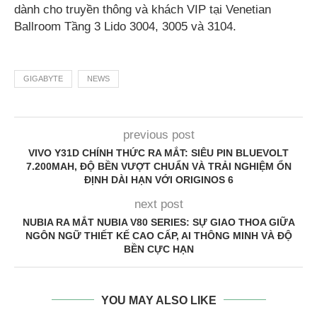
dành cho truyền thông và khách VIP tại Venetian
Ballroom Tầng 3 Lido 3004, 3005 và 3104.
GIGABYTE
NEWS
previous post
VIVO Y31D CHÍNH THỨC RA MẮT: SIÊU PIN BLUEVOLT
7.200MAH, ĐỘ BỀN VƯỢT CHUẨN VÀ TRẢI NGHIỆM ỔN
ĐỊNH DÀI HẠN VỚI ORIGINOS 6
next post
NUBIA RA MẮT NUBIA V80 SERIES: SỰ GIAO THOA GIỮA
NGÔN NGỮ THIẾT KẾ CAO CẤP, AI THÔNG MINH VÀ ĐỘ
BỀN CỰC HẠN
YOU MAY ALSO LIKE