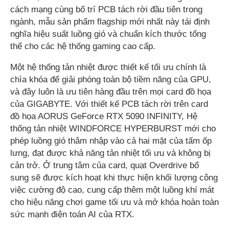
cách mạng cùng bố trí PCB tách rời đầu tiên trong
ngành, mẫu sản phẩm flagship mới nhất này tái định
nghĩa hiệu suất luồng gió và chuẩn kích thước tổng
thể cho các hệ thống gaming cao cấp.
Một hệ thống tản nhiệt được thiết kế tối ưu chính là
chìa khóa để giải phóng toàn bộ tiềm năng của GPU,
và đây luôn là ưu tiên hàng đầu trên mọi card đồ họa
của GIGABYTE. Với thiết kế PCB tách rời trên card
đồ họa AORUS GeForce RTX 5090 INFINITY, Hệ
thống tản nhiệt WINDFORCE HYPERBURST mới cho
phép luồng gió thâm nhập vào cả hai mặt của tấm ốp
lưng, đạt được khả năng tản nhiệt tối ưu và không bị
cản trở. Ở trung tâm của card, quạt Overdrive bổ
sung sẽ được kích hoạt khi thực hiện khối lượng công
việc cường độ cao, cung cấp thêm một luồng khí mát
cho hiệu năng chơi game tối ưu và mở khóa hoàn toàn
sức mạnh điện toán AI của RTX.