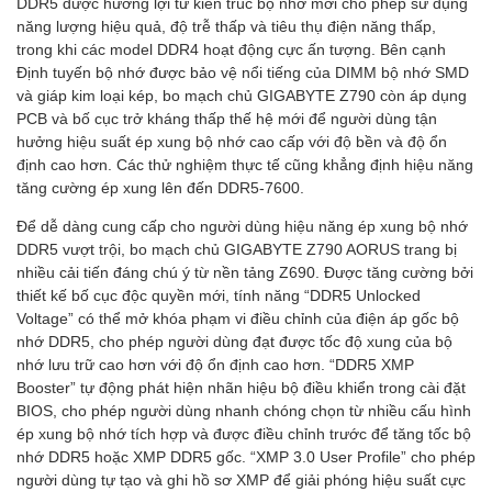
DDR5 được hưởng lợi từ kiến trúc bộ nhớ mới cho phép sử dụng
năng lượng hiệu quả, độ trễ thấp và tiêu thụ điện năng thấp,
trong khi các model DDR4 hoạt động cực ấn tượng. Bên cạnh
Định tuyến bộ nhớ được bảo vệ nổi tiếng của DIMM bộ nhớ SMD
và giáp kim loại kép, bo mạch chủ GIGABYTE Z790 còn áp dụng
PCB và bố cục trở kháng thấp thế hệ mới để người dùng tận
hưởng hiệu suất ép xung bộ nhớ cao cấp với độ bền và độ ổn
định cao hơn. Các thử nghiệm thực tế cũng khẳng định hiệu năng
tăng cường ép xung lên đến DDR5-7600.
Để dễ dàng cung cấp cho người dùng hiệu năng ép xung bộ nhớ
DDR5 vượt trội, bo mạch chủ GIGABYTE Z790 AORUS trang bị
nhiều cải tiến đáng chú ý từ nền tảng Z690. Được tăng cường bởi
thiết kế bố cục độc quyền mới, tính năng “DDR5 Unlocked
Voltage” có thể mở khóa phạm vi điều chỉnh của điện áp gốc bộ
nhớ DDR5, cho phép người dùng đạt được tốc độ xung của bộ
nhớ lưu trữ cao hơn với độ ổn định cao hơn. “DDR5 XMP
Booster” tự động phát hiện nhãn hiệu bộ điều khiển trong cài đặt
BIOS, cho phép người dùng nhanh chóng chọn từ nhiều cấu hình
ép xung bộ nhớ tích hợp và được điều chỉnh trước để tăng tốc bộ
nhớ DDR5 hoặc XMP DDR5 gốc. “XMP 3.0 User Profile” cho phép
người dùng tự tạo và ghi hồ sơ XMP để giải phóng hiệu suất cực