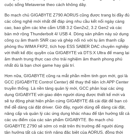
cuộc sống Metaverse theo cách không dây.
Bo mạch chủ GIGABYTE Z790 AORUS cũng được trang bị đầy đủ
các công nghệ mới nhất để đáp ứng nhu cầu kết nối ngày càng
cao, bao gồm các khe cắm USB 3.2 Gen2x2, 3.2 Gen2 và các
bản mở rộng Thunderbolt 4/ USB 4. Dòng sản phẩm này sử dụng
công cụ âm thanh SNR cao và ghép nối nó với tụ âm thanh cấp
phòng thu WIMA FKP2, tích hợp ESS SABER DAC chuyên nghiệp
với thiết kế độc quyền của GIGABYTE và DTS:X Ultra để mang lại
âm thanh trung thực cao cho trải nghiệm âm thanh phong phú
nhất dù là bạn chơi game hay giải trí.
Hơn nữa, GIGABYTE cũng ra mắt phần mềm tinh gọn mới, gọi là
GCC (GIGABYTE Control Center) để thay thế tiện ích APP Center
truyền thống. Là nền tảng quản lý mới, GCC phân loại các ứng
dụng GIGABYTE với giao diện người dùng được thiết kế mới và
sẽ tự động phát hiện phần cứng GIGABYTE đã cài đặt để bạn có
thể dễ dàng cài đặt driver. Giờ đây, người dùng dễ dàng cài đặt,
nâng cấp và quản lý các ứng dụng khác nhau để tận hưởng tất cả
các ưu điểm của các sản phẩm GIGABYTE. Bo mạch chủ
GIGABYTE Z790 sẽ sớm có mặt trên thị trường để người dùng
tận hưởng tất cả các tính năng đặc biệt của AORUS, đồng thời