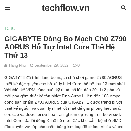
techflow.vn
TCBC
GIGABYTE Dòng Bo Mạch Chủ Z790
AORUS Hỗ Trợ Intel Core Thế Hệ
Thứ 13
Hang Nhu
September 29, 2022
0
GIGABYTE đã trình làng bo mạch chủ chơi game Z790 AORUS
thiết kế độc quyền cho bộ xử lý Intel Core thế hệ thứ 13 mới nhất.
Với thiết kế VRM công suất kỹ thuật số lên đến 20+1+2 pha và
mỗi pha gồm thiết kế tản nhiệt Fins-Array III lên đến 105 Ampe,
dòng sản phẩm Z790 AORUS của GIGABYTE được trang bị với
thiết kế nguồn và quản lý nhiệt tốt nhất để giải phóng hiệu suất
cực cao và được tối ưu hóa trải nghiệm ép xung trên bộ vi xử lý
Intel Core đa lõi dòng K thế hệ mới. Các khe cắm bộ nhớ SMD
độc quyền với lớp che chắn bằng kim loại để chống nhiễu và cài