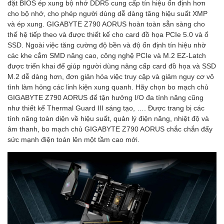
đặt BIOS ép xung bộ nhớ DDR5 cung cấp tín hiệu ổn định hơn
cho bộ nhớ, cho phép người dùng dễ dàng tăng hiệu suất XMP
và ép xung. GIGABYTE Z790 AORUS hoàn toàn sẵn sàng cho
thế hệ tiếp theo và được thiết kế cho card đồ họa PCIe 5.0 và ổ
SSD. Ngoài việc tăng cường độ bền và độ ổn định tín hiệu nhờ
các khe cắm SMD nâng cao, công nghệ PCIe và M.2 EZ-Latch
được triển khai để giúp người dùng nâng cấp card đồ họa và SSD
M.2 dễ dàng hơn, đơn giản hóa việc truy cập và giảm nguy cơ vô
tình làm hỏng các linh kiện xung quanh. Hãy chọn bo mạch chủ
GIGABYTE Z790 AORUS để tận hưởng I/O đa tính năng cũng
như thiết kế Thermal Guard III sáng tạo, …. Được trang bị các
tính năng toàn diện về hiệu suất, quản lý điện năng, nhiệt độ và
âm thanh, bo mạch chủ GIGABYTE Z790 AORUS chắc chắn đẩy
sức mạnh điện toán lên một tầm cao mới.