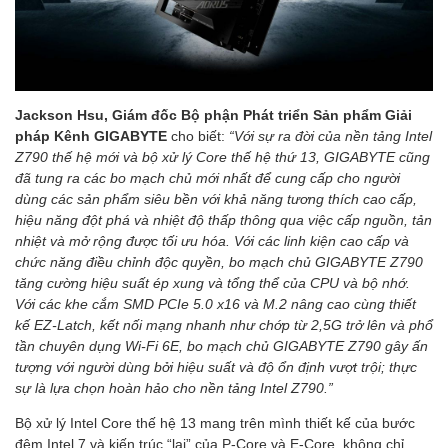
Jackson Hsu, Giám đốc Bộ phận Phát triển Sản phẩm Giải
pháp Kênh GIGABYTE
cho biết:
“Với sự ra đời của nền tảng Intel
Z790 thế hệ mới và bộ xử lý Core thế hệ thứ 13, GIGABYTE cũng
đã tung ra các bo mạch chủ mới nhất để cung cấp cho người
dùng các sản phẩm siêu bền với khả năng tương thích cao cấp,
hiệu năng đột phá và nhiệt độ thấp thông qua việc cấp nguồn, tản
nhiệt và mở rộng được tối ưu hóa. Với các linh kiện cao cấp và
chức năng điều chỉnh độc quyền, bo mạch chủ GIGABYTE Z790
tăng cường hiệu suất ép xung và tổng thể của CPU và bộ nhớ.
Với các khe cắm SMD PCIe 5.0 x16 và M.2 nâng cao cùng thiết
kế EZ-Latch, kết nối mạng nhanh như chớp từ 2,5G trở lên và phổ
tần chuyên dụng Wi-Fi 6E, bo mạch chủ GIGABYTE Z790 gây ấn
tượng với người dùng bởi hiệu suất và độ ổn định vượt trội; thực
sự là lựa chọn hoàn hảo cho nền tảng Intel Z790.”
Bộ xử lý Intel Core thế hệ 13 mang trên mình thiết kế của bước
đệm Intel 7 và kiến ​​trúc “lai” của P-Core và E-Core, không chỉ