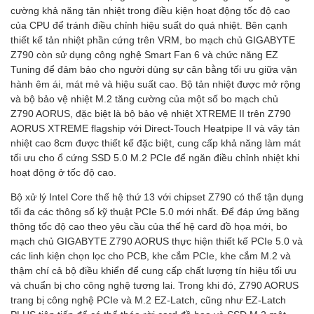
cường khả năng tản nhiệt trong điều kiện hoạt động tốc độ cao
của CPU để tránh điều chỉnh hiệu suất do quá nhiệt. Bên cạnh
thiết kế tản nhiệt phần cứng trên VRM, bo mạch chủ GIGABYTE
Z790 còn sử dụng công nghệ Smart Fan 6 và chức năng EZ
Tuning để đảm bảo cho người dùng sự cân bằng tối ưu giữa vận
hành êm ái, mát mẻ và hiệu suất cao. Bộ tản nhiệt được mở rộng
và bộ bảo vệ nhiệt M.2 tăng cường của một số bo mạch chủ
Z790 AORUS, đặc biệt là bộ bảo vệ nhiệt XTREME II trên Z790
AORUS XTREME flagship với Direct-Touch Heatpipe II và vây tản
nhiệt cao 8cm được thiết kế đặc biệt, cung cấp khả năng làm mát
tối ưu cho ổ cứng SSD 5.0 M.2 PCIe để ngăn điều chỉnh nhiệt khi
hoạt động ở tốc độ cao.
Bộ xử lý Intel Core thế hệ thứ 13 với chipset Z790 có thể tận dụng
tối đa các thông số kỹ thuật PCIe 5.0 mới nhất. Để đáp ứng băng
thông tốc độ cao theo yêu cầu của thế hệ card đồ họa mới, bo
mạch chủ GIGABYTE Z790 AORUS thực hiện thiết kế PCIe 5.0 và
các linh kiện chọn lọc cho PCB, khe cắm PCIe, khe cắm M.2 và
thậm chí cả bộ điều khiển để cung cấp chất lượng tín hiệu tối ưu
và chuẩn bị cho công nghệ tương lai. Trong khi đó, Z790 AORUS
trang bị công nghệ PCIe và M.2 EZ-Latch, cũng như EZ-Latch