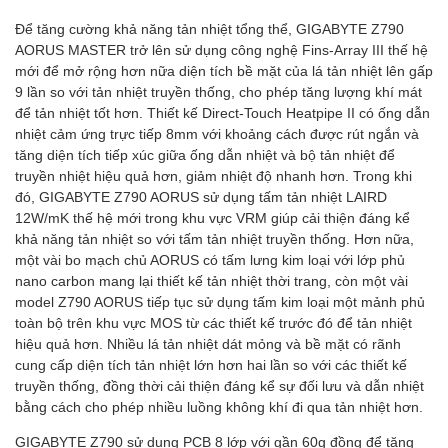
Để tăng cường khả năng tản nhiệt tổng thể, GIGABYTE Z790
AORUS MASTER trở lên sử dụng công nghệ Fins-Array III thế hệ
mới để mở rộng hơn nữa diện tích bề mặt của lá tản nhiệt lên gấp
9 lần so với tản nhiệt truyền thống, cho phép tăng lượng khí mát
để tản nhiệt tốt hơn. Thiết kế Direct-Touch Heatpipe II có ống dẫn
nhiệt cảm ứng trực tiếp 8mm với khoảng cách được rút ngắn và
tăng diện tích tiếp xúc giữa ống dẫn nhiệt và bộ tản nhiệt để
truyền nhiệt hiệu quả hơn, giảm nhiệt độ nhanh hơn. Trong khi
đó, GIGABYTE Z790 AORUS sử dụng tấm tản nhiệt LAIRD
12W/mK thế hệ mới trong khu vực VRM giúp cải thiện đáng kể
khả năng tản nhiệt so với tấm tản nhiệt truyền thống. Hơn nữa,
một vài bo mạch chủ AORUS có tấm lưng kim loại với lớp phủ
nano carbon mang lại thiết kế tản nhiệt thời trang, còn một vài
model Z790 AORUS tiếp tục sử dụng tấm kim loại một mảnh phủ
toàn bộ trên khu vực MOS từ các thiết kế trước đó để tản nhiệt
hiệu quả hơn. Nhiều lá tản nhiệt dát mỏng và bề mặt có rãnh
cung cấp diện tích tản nhiệt lớn hơn hai lần so với các thiết kế
truyền thống, đồng thời cải thiện đáng kể sự đối lưu và dẫn nhiệt
bằng cách cho phép nhiều luồng không khí đi qua tản nhiệt hơn.
GIGABYTE Z790 sử dụng PCB 8 lớp với gần 60g đồng để tăng