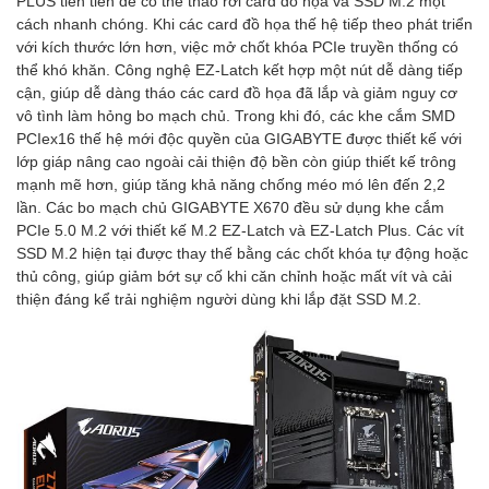
PLUS tiên tiến để có thể tháo rời card đồ họa và SSD M.2 một
cách nhanh chóng. Khi các card đồ họa thế hệ tiếp theo phát triển
với kích thước lớn hơn, việc mở chốt khóa PCIe truyền thống có
thể khó khăn. Công nghệ EZ-Latch kết hợp một nút dễ dàng tiếp
cận, giúp dễ dàng tháo các card đồ họa đã lắp và giảm nguy cơ
vô tình làm hỏng bo mạch chủ. Trong khi đó, các khe cắm SMD
PCIex16 thế hệ mới độc quyền của GIGABYTE được thiết kế với
lớp giáp nâng cao ngoài cải thiện độ bền còn giúp thiết kế trông
mạnh mẽ hơn, giúp tăng khả năng chống méo mó lên đến 2,2
lần. Các bo mạch chủ GIGABYTE X670 đều sử dụng khe cắm
PCIe 5.0 M.2 với thiết kế M.2 EZ-Latch và EZ-Latch Plus. Các vít
SSD M.2 hiện tại được thay thế bằng các chốt khóa tự động hoặc
thủ công, giúp giảm bớt sự cố khi căn chỉnh hoặc mất vít và cải
thiện đáng kể trải nghiệm người dùng khi lắp đặt SSD M.2.