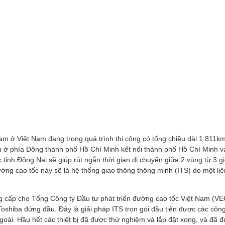
m ở Việt Nam đang trong quá trình thi công có tổng chiều dài 1.811k
 ở phía Đông thành phố Hồ Chí Minh kết nối thành phố Hồ Chí Minh v
 tỉnh Đồng Nai sẽ giúp rút ngắn thời gian di chuyển giữa 2 vùng từ 3 g
ng cao tốc này sẽ là hệ thống giao thông thông minh (ITS) do một liê
 cấp cho Tổng Công ty Đầu tư phát triển đường cao tốc Việt Nam (VEC
oshiba đứng đầu. Đây là giải pháp ITS trọn gói đầu tiên được các côn
oài. Hầu hết các thiết bị đã được thử nghiệm và lắp đặt xong, và đã 