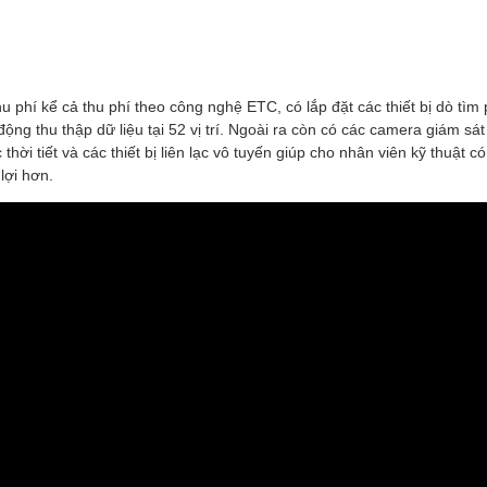
u phí kể cả thu phí theo công nghệ ETC, có lắp đặt các thiết bị dò tìm
ộng thu thập dữ liệu tại 52 vị trí. Ngoài ra còn có các camera giám sát
thời tiết và các thiết bị liên lạc vô tuyến giúp cho nhân viên kỹ thuật 
lợi hơn.