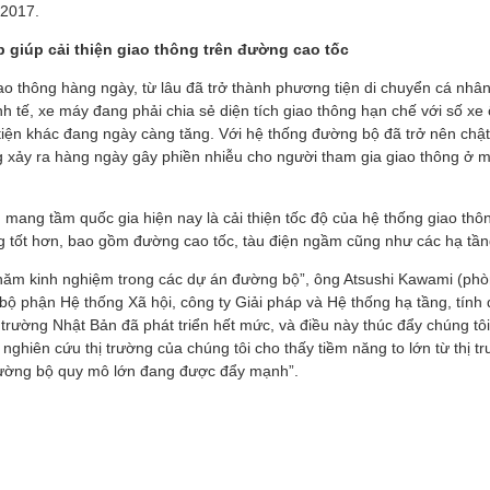
 2017.
p giúp cải thiện giao thông trên đường cao tốc
o thông hàng ngày, từ lâu đã trở thành phương tiện di chuyển cá nhân
h tế, xe máy đang phải chia sẻ diện tích giao thông hạn chế với số xe 
iện khác đang ngày càng tăng. Với hệ thống đường bộ đã trở nên chật 
ng xảy ra hàng ngày gây phiền nhiễu cho người tham gia giao thông ở 
 mang tầm quốc gia hiện nay là cải thiện tốc độ của hệ thống giao thô
 tốt hơn, bao gồm đường cao tốc, tàu điện ngầm cũng như các hạ tần
năm kinh nghiệm trong các dự án đường bộ”, ông Atsushi Kawami (phò
bộ phận Hệ thống Xã hội, công ty Giải pháp và Hệ thống hạ tầng, tính
hị trường Nhật Bản đã phát triển hết mức, và điều này thúc đẩy chúng tô
 nghiên cứu thị trường của chúng tôi cho thấy tiềm năng to lớn từ thị t
đường bộ quy mô lớn đang được đẩy mạnh”.