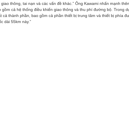
giao thông, tai nạn và các vấn đề khác.” Ông Kawami nhấn mạnh thêm
 gồm cả hệ thống điều khiển giao thông và thu phí đường bộ. Trong dự
t cả thành phần, bao gồm cả phần thiết bị trung tâm và thiết bị phía 
ốc dài 55km này.”