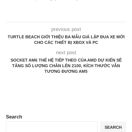
previous post
TURTLE BEACH GIỚI THIỆU BA MẪU GIẢ LẬP ĐUA XE MỚI
CHO CÁC THIẾT BỊ XBOX VÀ PC
next post
SOCKET AM6 THẾ HỆ TIẾP THEO CỦA AMD DỰ KIẾN SẼ
TĂNG SỐ LƯỢNG CHÂN LÊN 2100, KÍCH THƯỚC VẪN
TƯƠNG ĐƯƠNG AM5
Search
SEARCH