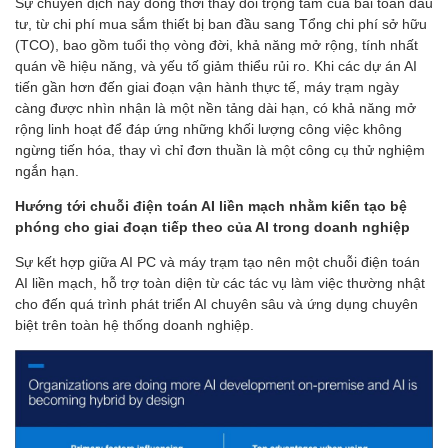
Sự chuyển dịch này đồng thời thay đổi trọng tâm của bài toán đầu
tư, từ chi phí mua sắm thiết bị ban đầu sang Tổng chi phí sở hữu
(TCO), bao gồm tuổi thọ vòng đời, khả năng mở rộng, tính nhất
quán về hiệu năng, và yếu tố giảm thiểu rủi ro. Khi các dự án AI
tiến gần hơn đến giai đoạn vận hành thực tế, máy trạm ngày
càng được nhìn nhận là một nền tảng dài hạn, có khả năng mở
rộng linh hoạt để đáp ứng những khối lượng công việc không
ngừng tiến hóa, thay vì chỉ đơn thuần là một công cụ thử nghiệm
ngắn hạn.
Hướng tới chuỗi điện toán AI liền mạch nhằm kiến tạo bệ
phóng cho giai đoạn tiếp theo của AI trong doanh nghiệp
Sự kết hợp giữa AI PC và máy trạm tạo nên một chuỗi điện toán
AI liền mạch, hỗ trợ toàn diện từ các tác vụ làm việc thường nhật
cho đến quá trình phát triển AI chuyên sâu và ứng dụng chuyên
biệt trên toàn hệ thống doanh nghiệp.