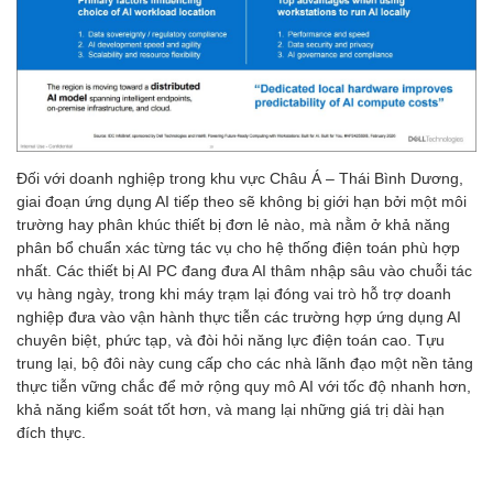
Đối với doanh nghiệp trong khu vực Châu Á – Thái Bình Dương,
giai đoạn ứng dụng AI tiếp theo sẽ không bị giới hạn bởi một môi
trường hay phân khúc thiết bị đơn lẻ nào, mà nằm ở khả năng
phân bổ chuẩn xác từng tác vụ cho hệ thống điện toán phù hợp
nhất. Các thiết bị AI PC đang đưa AI thâm nhập sâu vào chuỗi tác
vụ hàng ngày, trong khi máy trạm lại đóng vai trò hỗ trợ doanh
nghiệp đưa vào vận hành thực tiễn các trường hợp ứng dụng AI
chuyên biệt, phức tạp, và đòi hỏi năng lực điện toán cao. Tựu
trung lại, bộ đôi này cung cấp cho các nhà lãnh đạo một nền tảng
thực tiễn vững chắc để mở rộng quy mô AI với tốc độ nhanh hơn,
khả năng kiểm soát tốt hơn, và mang lại những giá trị dài hạn
đích thực.