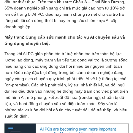
đầu tư thiết thực. Trên toàn khu vực Châu Á – Thái Bình Dương,
65% doanh nghiệp sẵn sàng chi trả mức giá cao hơn từ 10% trở
lên để trang bị AI PC; điều này minh chứng rõ nét cho vai trò hạ
tầng cốt lõi của dòng thiết bị này trong các chiến lược AI cấp
doanh nghiệp.
Máy trạm: Cung cấp sức mạnh cho tác vụ AI chuyên sâu và
ứng dụng chuyên biệt
Trong khi AI PC giúp phân tán trí tuệ nhân tạo trên toàn bộ lực
lượng lao động, máy trạm vẫn tiếp tục đóng vai trò là xương sống
hiệu năng cho các ứng dụng đòi hỏi nhiều tài nguyên tính toán
hơn. Điều này đặc biệt đúng trong bối cảnh doanh nghiệp đang
ngày càng dịch chuyển quy trình phát triển AI về hệ thống tại chỗ
(on-premise). Các nhà phát triển, kỹ sư, nhà thiết kế, và đội ngũ
dữ liệu đều dựa vào những hệ thống máy trạm cho việc phát triển
mô hình AI, mô phỏng, kết xuất đồ họa (rendering), chuẩn bị dữ
liệu, và hoạt động chuyên sâu về điện toán khác. Đây vốn là
những tác vụ luôn đòi hỏi độ tin cậy tuyệt đối, độ trễ thấp, và hiệu
suất ổn định.