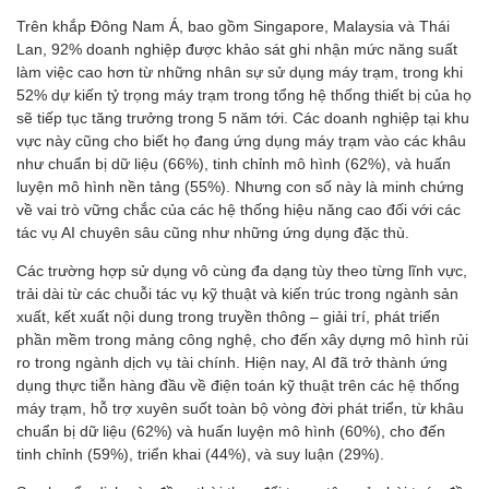
Trên khắp Đông Nam Á, bao gồm Singapore, Malaysia và Thái
Lan, 92% doanh nghiệp được khảo sát ghi nhận mức năng suất
làm việc cao hơn từ những nhân sự sử dụng máy trạm, trong khi
52% dự kiến tỷ trọng máy trạm trong tổng hệ thống thiết bị của họ
sẽ tiếp tục tăng trưởng trong 5 năm tới. Các doanh nghiệp tại khu
vực này cũng cho biết họ đang ứng dụng máy trạm vào các khâu
như chuẩn bị dữ liệu (66%), tinh chỉnh mô hình (62%), và huấn
luyện mô hình nền tảng (55%). Nhưng con số này là minh chứng
về vai trò vững chắc của các hệ thống hiệu năng cao đối với các
tác vụ AI chuyên sâu cũng như những ứng dụng đặc thù.
Các trường hợp sử dụng vô cùng đa dạng tùy theo từng lĩnh vực,
trải dài từ các chuỗi tác vụ kỹ thuật và kiến trúc trong ngành sản
xuất, kết xuất nội dung trong truyền thông – giải trí, phát triển
phần mềm trong mảng công nghệ, cho đến xây dựng mô hình rủi
ro trong ngành dịch vụ tài chính. Hiện nay, AI đã trở thành ứng
dụng thực tiễn hàng đầu về điện toán kỹ thuật trên các hệ thống
máy trạm, hỗ trợ xuyên suốt toàn bộ vòng đời phát triển, từ khâu
chuẩn bị dữ liệu (62%) và huấn luyện mô hình (60%), cho đến
tinh chỉnh (59%), triển khai (44%), và suy luận (29%).