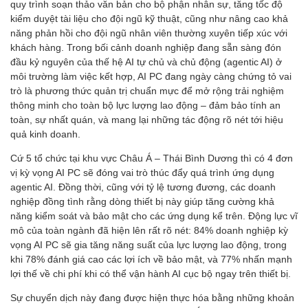
quy trình soạn thảo văn bản cho bộ phận nhân sự, tăng tốc độ
kiểm duyệt tài liệu cho đội ngũ kỹ thuật, cũng như nâng cao khả
năng phản hồi cho đội ngũ nhân viên thường xuyên tiếp xúc với
khách hàng. Trong bối cảnh doanh nghiệp đang sẵn sàng đón
đầu kỷ nguyên của thế hệ AI tự chủ và chủ động (agentic AI) ở
môi trường làm việc kết hợp, AI PC đang ngày càng chứng tỏ vai
trò là phương thức quản trị chuẩn mực để mở rộng trải nghiệm
thông minh cho toàn bộ lực lượng lao động – đảm bảo tính an
toàn, sự nhất quán, và mang lại những tác động rõ nét tới hiệu
quả kinh doanh.
Cứ 5 tổ chức tại khu vực Châu Á – Thái Bình Dương thì có 4 đơn
vị kỳ vọng AI PC sẽ đóng vai trò thúc đẩy quá trình ứng dụng
agentic AI. Đồng thời, cũng với tỷ lệ tương đương, các doanh
nghiệp đồng tình rằng dòng thiết bị này giúp tăng cường khả
năng kiểm soát và bảo mật cho các ứng dụng kể trên. Động lực vĩ
mô của toàn ngành đã hiện lên rất rõ nét: 84% doanh nghiệp kỳ
vọng AI PC sẽ gia tăng năng suất của lực lượng lao động, trong
khi 78% đánh giá cao các lợi ích về bảo mật, và 77% nhấn mạnh
lợi thế về chi phí khi có thể vận hành AI cục bộ ngay trên thiết bị.
Sự chuyển dịch này đang được hiện thực hóa bằng những khoản