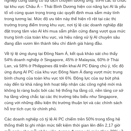
nghiệp cũng đang có sự dịch chuyển tương ứng. 89% các tổ chức
tại khu vực Châu Á – Thái Bình Dương hiện coi năng lực AI là yếu
tố vô cùng quan trọng trong các quyết định mua sắm máy tính
trong tương lai. Mức độ ưu tiên này thể hiện rõ rệt tại các thị
trường trọng điểm trong khu vực, nơi tỷ lệ các doanh nghiệp đặt
đặt trọng tâm vào AI khi mua sắm phần cứng đang vượt qua mức
trung bình của toàn khu vực, và hiệu năng xử lý AI chuyên sâu
đang dần vươn lên thành tiêu chí đánh giá hàng đầu.
Về tỷ lệ ứng dụng tại Đông Nam Á, kết quả khảo sát cho thấy
54% doanh nghiệp ở Singapore, 45% ở Malaysia, 60% ở Thái
Lan, và 58% ở Philippines đã triển khai AI PC Đáng chú ý, tốc độ
ứng dụng AI PC của khu vực Đông Nam Á đang vượt mức trung
bình chung của toàn khu vực tới 6%. Động lực của sự bứt phá
này đến từ khả năng linh hoạt tiếp nhận các công nghệ mới mà
không bị ràng buộc bởi các hệ thống hạ tầng cũ, nền tảng cơ sở
hạ tầng vững chắc tại các thị trường tiêu biểu như Singapore,
cùng với những điều kiện thị trường thuận lợi và các chính sách
hỗ trợ tích cực từ chính phủ.
Các doanh nghiệp có tỷ lệ AI PC chiếm trên 50% trong tổng hệ
thống thiết bị ghi nhận mức tiết kiệm thời gian lên đến 2,17 giờ