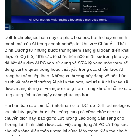
Dell Technologies hôm nay đã phác họa bức tranh chuyển mình
mạnh mẽ của AI trong doanh nghiệp tại khu vực Châu Á – Thái
Bình Dương từ những bước thử nghiệm sang giai đoạn triển khai
thực tế. Cụ thể, 48% các tổ chức trên 500 nhân sự trong khu vực
đã bắt đầu đưa AI PC vào sử dụng và 95% kỳ vọng máy trạm sẽ
đóng vai trò quan trọng hoặc thiết yếu trong các chiến lược AI
trong hai năm tiếp theo. Những xu hướng này đang vẽ nên bức
tranh về một môi trường AI phân tán hơn, nơi trí tuệ nhân tạo sẽ
được mang đến gần với người dùng hơn, trông khi vẫn hỗ trợ các
ứng dụng tính toán ngày càng phức tạp hơn.
Hai bản báo cáo tóm tắt (InfoBrief) của IDC, do Dell Technologies
và Intel ủy quyền thực hiện, càng củng cố vững chắc cho sự
chuyển dịch này, bao gồm: Lực lượng Lao động Sẵn sàng cho
Tương lai: Tính chiến lược của việc ứng dụng AI PC và Tiếp sức
cho nền tảng điện toán tương lai cùng Máy trạm: Kiến tạo cho AI.