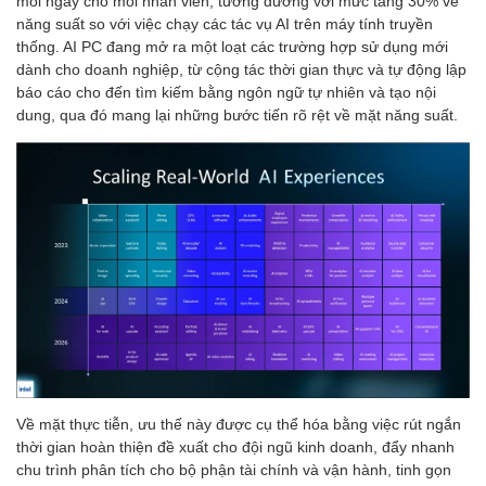
mỗi ngày cho mỗi nhân viên, tương đương với mức tăng 30% về
năng suất so với việc chạy các tác vụ AI trên máy tính truyền
thống. AI PC đang mở ra một loạt các trường hợp sử dụng mới
dành cho doanh nghiệp, từ cộng tác thời gian thực và tự động lập
báo cáo cho đến tìm kiếm bằng ngôn ngữ tự nhiên và tạo nội
dung, qua đó mang lại những bước tiến rõ rệt về mặt năng suất.
Về mặt thực tiễn, ưu thế này được cụ thể hóa bằng việc rút ngắn
thời gian hoàn thiện đề xuất cho đội ngũ kinh doanh, đẩy nhanh
chu trình phân tích cho bộ phận tài chính và vận hành, tinh gọn