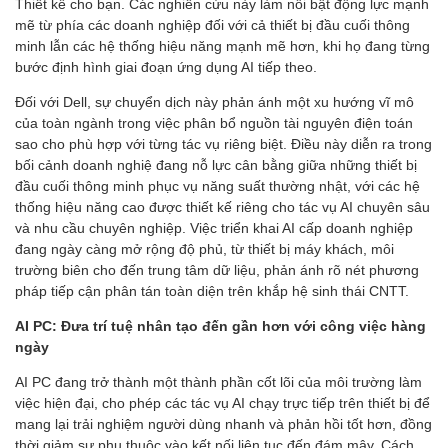
Thiết kế cho bạn. Các nghiên cứu này làm nổi bật động lực mạnh
mẽ từ phía các doanh nghiệp đối với cả thiết bị đầu cuối thông
minh lẫn các hệ thống hiệu năng mạnh mẽ hơn, khi họ đang từng
bước định hình giai đoạn ứng dụng AI tiếp theo.
Đối với Dell, sự chuyển dịch này phản ánh một xu hướng vĩ mô
của toàn ngành trong việc phân bổ nguồn tài nguyên điện toán
sao cho phù hợp với từng tác vụ riêng biệt. Điều này diễn ra trong
bối cảnh doanh nghiệ đang nỗ lực cân bằng giữa những thiết bị
đầu cuối thông minh phục vụ năng suất thường nhật, với các hệ
thống hiệu năng cao được thiết kế riêng cho tác vụ AI chuyên sâu
và nhu cầu chuyên nghiệp. Việc triển khai AI cấp doanh nghiệp
đang ngày càng mở rộng độ phủ, từ thiết bị máy khách, môi
trường biên cho đến trung tâm dữ liệu, phản ánh rõ nét phương
pháp tiếp cận phân tán toàn diện trên khắp hệ sinh thái CNTT.
AI PC: Đưa trí tuệ nhân tạo đến gần hơn với công việc hàng
ngày
AI PC đang trở thành một thành phần cốt lõi của môi trường làm
việc hiện đại, cho phép các tác vụ AI chạy trực tiếp trên thiết bị để
mang lại trải nghiệm người dùng nhanh và phản hồi tốt hơn, đồng
thời giảm sự phụ thuộc vào kết nối liên tục đến đám mây. Cách