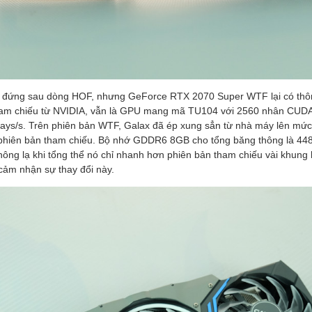
hỉ đứng sau dòng HOF, nhưng GeForce RTX 2070 Super WTF lại có thô
 tham chiếu từ NVIDIA, vẫn là GPU mang mã TU104 với 2560 nhân CU
Rays/s. Trên phiên bản WTF, Galax đã ép xung sẳn từ nhà máy lên mứ
phiên bản tham chiếu. Bộ nhớ GDDR6 8GB cho tổng băng thông là 448
ông lạ khi tổng thể nó chỉ nhanh hơn phiên bản tham chiếu vài khung 
cảm nhận sự thay đổi này.