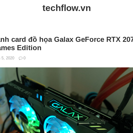
techflow.vn
nh card đồ họa Galax GeForce RTX 20
ames Edition
 5, 2020
0