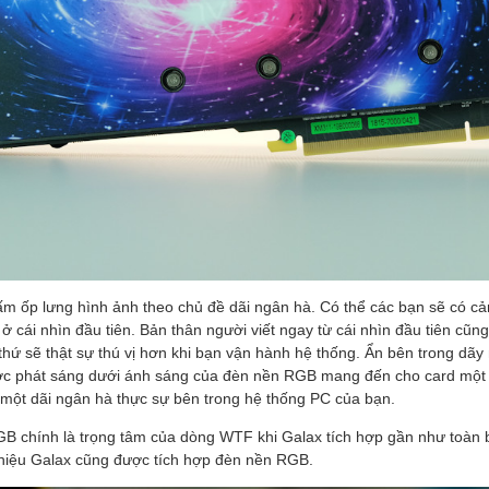
 tấm ốp lưng hình ảnh theo chủ đề dãi ngân hà. Có thể các bạn sẽ có 
ở cái nhìn đầu tiên. Bản thân người viết ngay từ cái nhìn đầu tiên cũ
thứ sẽ thật sự thú vị hơn khi bạn vận hành hệ thống. Ẩn bên trong dãy
ợc phát sáng dưới ánh sáng của đèn nền RGB mang đến cho card một 
 một dãi ngân hà thực sự bên trong hệ thống PC của bạn.
GB chính là trọng tâm của dòng WTF khi Galax tích hợp gần như toàn 
 hiệu Galax cũng được tích hợp đèn nền RGB.