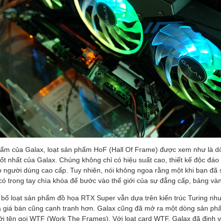
ẩm của Galax, loạt sản phẩm HoF (Hall Of Frame) được xem như là d
ốt nhất của Galax. Chúng không chỉ có hiệu suất cao, thiết kế độc đá
o người dùng cao cấp. Tuy nhiên, nói không ngoa rằng một khi bạn đã 
ó trong tay chìa khóa để bước vào thế giới của sự đẳng cấp, bảng và
bố loạt sản phẩm đồ họa RTX Super vẫn dựa trên kiến trúc Turing nh
và giá bán cũng cạnh tranh hơn. Galax cũng đã mở ra một dòng sản ph
 tên gọi WTF (Work The Frames). Với loạt card WTF, Galax đã định 