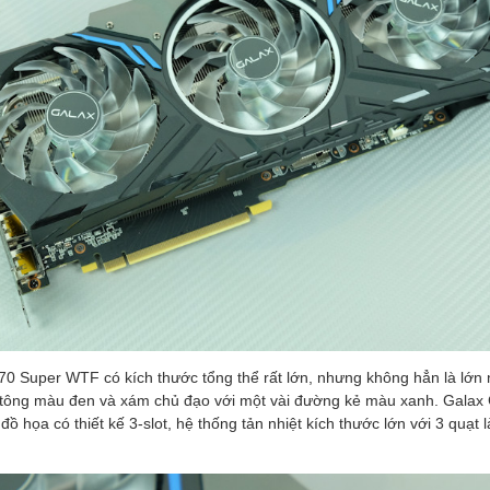
 Super WTF có kích thước tổng thể rất lớn, nhưng không hẳn là lớn n
ai tông màu đen và xám chủ đạo với một vài đường kẻ màu xanh. Gala
ồ họa có thiết kế 3-slot, hệ thống tản nhiệt kích thước lớn với 3 quạt 