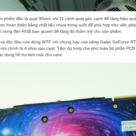
ản phẩm đều là quạt 90mm với 11 cánh quạt góc cạnh để tăng hiệu quả 
ợc hoàn thiện bằng chất liệu nhựa trong suốt để phù hợp cho việc p
ột vòng đèn RGB bao quanh để tăng độ thẩm mỹ cho sản phẩm.
t và độc đáo của dòng WTF nói chung hay của riêng Galax GeForce 
 mà chính là ở phía sau card. Tấm ốp lưng che phủ toàn bộ phần PCB 
ác dụng hỗ trợ làm mát cho card.