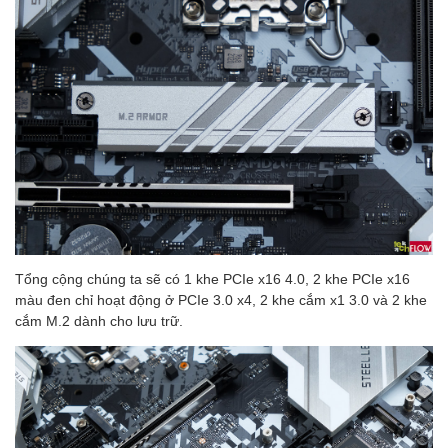
Tổng cộng chúng ta sẽ có 1 khe PCIe x16 4.0, 2 khe PCIe x16
màu đen chỉ hoạt động ở PCIe 3.0 x4, 2 khe cắm x1 3.0 và 2 khe
cắm M.2 dành cho lưu trữ.