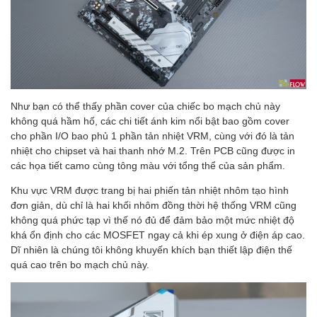
Như bạn có thể thấy phần cover của chiếc bo mạch chủ này
không quá hầm hố, các chi tiết ánh kim nổi bật bao gồm cover
cho phần I/O bao phủ 1 phần tản nhiệt VRM, cùng với đó là tản
nhiệt cho chipset và hai thanh nhớ M.2. Trên PCB cũng được in
các họa tiết camo cùng tông màu với tổng thể của sản phẩm.
Khu vực VRM được trang bị hai phiến tản nhiệt nhôm tạo hình
đơn giản, dù chỉ là hai khối nhôm đồng thời hệ thống VRM cũng
không quá phức tạp vì thế nó đủ để đảm bảo một mức nhiệt độ
khá ổn định cho các MOSFET ngay cả khi ép xung ở điện áp cao.
Dĩ nhiên là chúng tôi không khuyến khích bạn thiết lập điện thế
quá cao trên bo mạch chủ này.