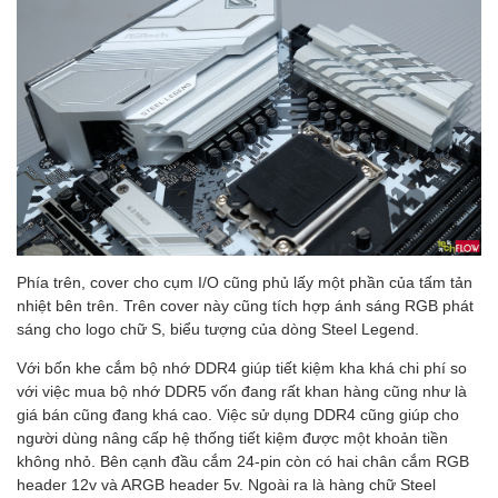
Phía trên, cover cho cụm I/O cũng phủ lấy một phần của tấm tản
nhiệt bên trên. Trên cover này cũng tích hợp ánh sáng RGB phát
sáng cho logo chữ S, biểu tượng của dòng Steel Legend.
Với bốn khe cắm bộ nhớ DDR4 giúp tiết kiệm kha khá chi phí so
với việc mua bộ nhớ DDR5 vốn đang rất khan hàng cũng như là
giá bán cũng đang khá cao. Việc sử dụng DDR4 cũng giúp cho
người dùng nâng cấp hệ thống tiết kiệm được một khoản tiền
không nhỏ. Bên cạnh đầu cắm 24-pin còn có hai chân cắm RGB
header 12v và ARGB header 5v. Ngoài ra là hàng chữ Steel