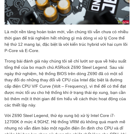
Là một nền tảng hoàn toàn mới, vẫn chúng tôi vẫn chưa có nhiều
thời gian để trải nghiệm hết những gì mà dòng vi xử lý Core thế
hệ thứ 12 mang lại, đặc biệt là với kiến trúc hybrid với hai cụm lõi
P-Core và E-Core.
Trong bài đánh giá này chúng tôi sẽ chỉ lướt sơ qua về hiệu suất
tổng thể của bo mạch chủ ASRock Z690 Steel Legend. Sau vài
ngày thử nghiệm, hệ thống BIOS trên dòng Z690 đã có một số
thay đổi do những thay đổi về CPU của Intel đặc biệt là đường
cấp điện CPU V/F Curve (Volt – Frequency), vì thế để có thể đạt
được mức tối ưu cho hệ thống khi ở trạng thái ép xung, bạn cần
bỏ thêm một ít thời gian để tìm hiểu về cách thức hoạt động của
các thiết lập này.
Với Z690 Steel Legend, thử ép xung bộ xử lý Intel Core i7-
12700K ở mức 4.9GHZ. Hệ thống VRM dù không quá mạnh mẽ
nhưng nó vẫn đảm bảo một nguồn điện ổn định cho CPU và dĩ