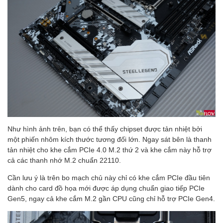
Như hình ảnh trên, bạn có thể thấy chipset được tản nhiệt bởi
một phiến nhôm kích thước tương đối lớn. Ngay sát bên là thanh
tản nhiệt cho khe cắm PCIe 4.0 M.2 thứ 2 và khe cắm này hỗ trợ
cả các thanh nhớ M.2 chuẩn 22110.
Cần lưu ý là trên bo mạch chủ này chỉ có khe cắm PCIe đầu tiên
dành cho card đồ họa mới được áp dụng chuẩn giao tiếp PCIe
Gen5, ngay cả khe cắm M.2 gần CPU cũng chỉ hỗ trợ PCIe Gen4.