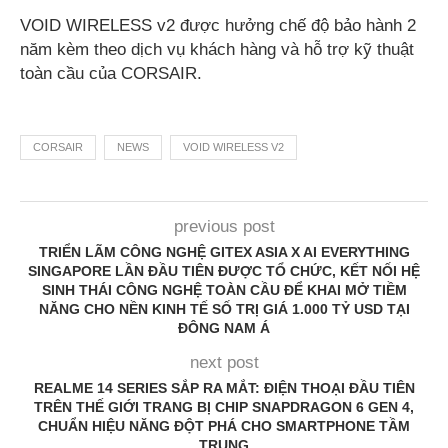
VOID WIRELESS v2 được hưởng chế độ bảo hành 2
năm kèm theo dịch vụ khách hàng và hỗ trợ kỹ thuật
toàn cầu của CORSAIR.
CORSAIR
NEWS
VOID WIRELESS V2
previous post
TRIỂN LÃM CÔNG NGHỆ GITEX ASIA X AI EVERYTHING
SINGAPORE LẦN ĐẦU TIÊN ĐƯỢC TỔ CHỨC, KẾT NỐI HỆ
SINH THÁI CÔNG NGHỆ TOÀN CẦU ĐỂ KHAI MỞ TIỀM
NĂNG CHO NỀN KINH TẾ SỐ TRỊ GIÁ 1.000 TỶ USD TẠI
ĐÔNG NAM Á
next post
REALME 14 SERIES SẮP RA MẮT: ĐIỆN THOẠI ĐẦU TIÊN
TRÊN THẾ GIỚI TRANG BỊ CHIP SNAPDRAGON 6 GEN 4,
CHUẨN HIỆU NĂNG ĐỘT PHÁ CHO SMARTPHONE TẦM
TRUNG