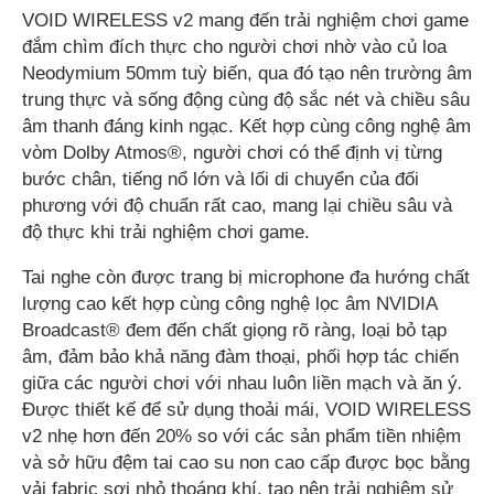
VOID WIRELESS v2 mang đến trải nghiệm chơi game
đắm chìm đích thực cho người chơi nhờ vào củ loa
Neodymium 50mm tuỳ biến, qua đó tạo nên trường âm
trung thực và sống động cùng độ sắc nét và chiều sâu
âm thanh đáng kinh ngạc. Kết hợp cùng công nghệ âm
vòm Dolby Atmos®, người chơi có thể định vị từng
bước chân, tiếng nổ lớn và lối di chuyển của đối
phương với độ chuẩn rất cao, mang lại chiều sâu và
độ thực khi trải nghiệm chơi game.
Tai nghe còn được trang bị microphone đa hướng chất
lượng cao kết hợp cùng công nghệ lọc âm NVIDIA
Broadcast® đem đến chất giọng rõ ràng, loại bỏ tạp
âm, đảm bảo khả năng đàm thoại, phối hợp tác chiến
giữa các người chơi với nhau luôn liền mạch và ăn ý
.
Được thiết kế để sử dụng thoải mái, VOID WIRELESS
v2 nhẹ hơn đến 20% so với các sản phẩm tiền nhiệm
và sở hữu đệm tai cao su non cao cấp được bọc bằng
vải fabric sợi nhỏ thoáng khí, tạo nên trải nghiệm sử