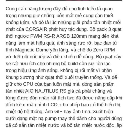
Cung cấp năng lượng đầy đủ cho linh kiện là quan
trọng nhưng giữ chúng luôn mát mẻ cũng cần thiết
không kém, và đó là lúc những giải pháp tản nhiệt mới
nhất của CORSAIR phát huy tác dụng. Bộ pack 3 quạt
thổi ngược PWM RS-R ARGB 120mm mang đến khả
năng làm mát hiệu quả, ánh sáng rực rỡ, bạc đạn từ
tính Magnetic Dome yên lặng, và chế độ Zero RPM
với kết nối nối tiếp và điều khiển dễ dàng. Bộ quạt này
sẽ rất hữu ích cho những bộ build cần sự liền lạc
trong hiệu ứng ánh sáng, không bị rối mắt vì phần
khung xương như quạt thổi xuôi truyền thống. Và để
giữ cho CPU của bạn luôn mát mẻ, dòng sản phẩm
tản nhiệt AIO NAUTILUS RS giá cả phải chăng và
từng được đón nhận rất tích tực đã được nâng cấp khi
đính kèm màn hình LCD, cho phép bạn có thể hiển thị
nhiệt độ hệ thống, ảnh GIF hay ảnh tĩnh. Xuất hiện
dưới dạng mặt nạ pump thay thế dành cho người dùng
đã có sẵn tản nhiệt nước và bộ tản nhiệt nước độc lập