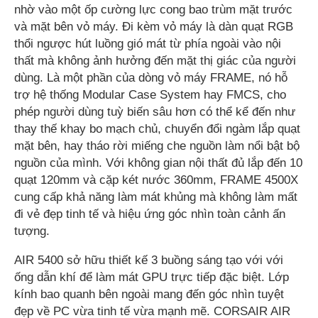
nhờ vào một ốp cường lực cong bao trùm mặt trước
và mặt bên vỏ máy. Đi kèm vỏ máy là dàn quạt RGB
thổi ngược hút luồng gió mát từ phía ngoài vào nội
thất mà không ảnh hưởng đến mặt thị giác của người
dùng. Là một phần của dòng vỏ máy FRAME, nó hỗ
trợ hệ thống Modular Case System hay FMCS, cho
phép người dùng tuỳ biến sâu hơn có thể kể đến như
thay thế khay bo mạch chủ, chuyển đổi ngàm lắp quạt
mặt bên, hay tháo rời miếng che nguồn làm nổi bật bộ
nguồn của mình. Với không gian nội thất đủ lắp đến 10
quạt 120mm và cặp két nước 360mm, FRAME 4500X
cung cấp khả năng làm mát khủng mà không làm mất
đi vẻ đẹp tinh tế và hiệu ứng góc nhìn toàn cảnh ấn
tượng.
AIR 5400 sở hữu thiết kế 3 buồng sáng tạo với với
ống dẫn khí để làm mát GPU trực tiếp đặc biệt. Lớp
kính bao quanh bên ngoài mang đến góc nhìn tuyệt
đẹp về PC vừa tinh tế vừa mạnh mẽ. CORSAIR AIR