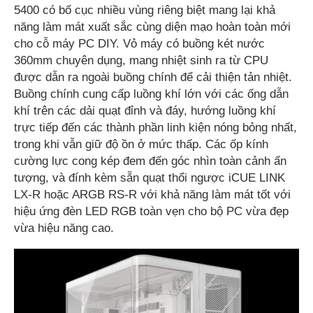
5400 có bố cục nhiều vùng riêng biệt mang lại khả
năng làm mát xuất sắc cùng diện mạo hoàn toàn mới
cho cỗ máy PC DIY. Vỏ máy có buồng két nước
360mm chuyên dụng, mang nhiệt sinh ra từ CPU
được dẫn ra ngoài buồng chính để cải thiện tản nhiệt.
Buồng chính cung cấp luồng khí lớn với các ống dẫn
khí trên các dải quạt đỉnh và đáy, hướng luồng khí
trực tiếp đến các thành phần linh kiện nóng bỏng nhất,
trong khi vẫn giữ độ ồn ở mức thấp. Các ốp kính
cường lực cong kép đem đến góc nhìn toàn cảnh ấn
tượng, và đính kèm sẵn quạt thổi ngược iCUE LINK
LX-R hoặc ARGB RS-R với khả năng làm mát tốt với
hiệu ứng đèn LED RGB toàn vẹn cho bộ PC vừa đẹp
vừa hiệu năng cao.