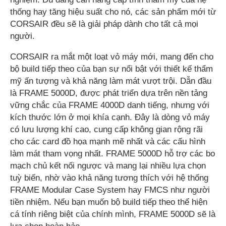
thống hay tăng hiệu suất cho nó, các sản phẩm mới từ
CORSAIR đều sẽ là giải pháp dành cho tất cả mọi
người.
CORSAIR ra mắt một loạt vỏ máy mới, mang đến cho
bộ build tiếp theo của bạn sự nổi bật với thiết kế thẩm
mỹ ấn tượng và khả năng làm mát vượt trội. Dẫn đầu
là FRAME 5000D, được phát triển dựa trên nền tảng
vững chắc của FRAME 4000D danh tiếng, nhưng với
kích thước lớn ở mọi khía cạnh. Đây là dòng vỏ máy
có lưu lượng khí cao, cung cấp không gian rộng rãi
cho các card đồ họa mạnh mẽ nhất và các cấu hình
làm mát tham vọng nhất. FRAME 5000D hỗ trợ các bo
mạch chủ kết nối ngược và mang lại nhiều lựa chọn
tuỳ biến, nhờ vào khả năng tương thích với hệ thống
FRAME Modular Case System hay FMCS như người
tiền nhiệm. Nếu bạn muốn bộ build tiếp theo thể hiện
cá tính riêng biệt của chính mình, FRAME 5000D sẽ là