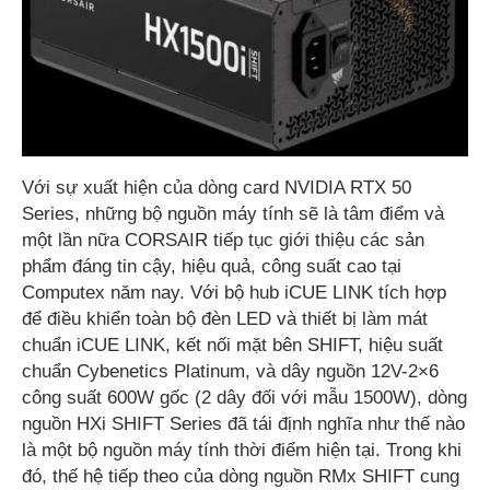
Với sự xuất hiện của dòng card NVIDIA RTX 50
Series, những bộ nguồn máy tính sẽ là tâm điểm và
một lần nữa CORSAIR tiếp tục giới thiệu các sản
phẩm đáng tin cậy, hiệu quả, công suất cao tại
Computex năm nay. Với bộ hub iCUE LINK tích hợp
để điều khiển toàn bộ đèn LED và thiết bị làm mát
chuẩn iCUE LINK, kết nối mặt bên SHIFT, hiệu suất
chuẩn Cybenetics Platinum, và dây nguồn 12V-2×6
công suất 600W gốc (2 dây đối với mẫu 1500W), dòng
nguồn HXi SHIFT Series đã tái định nghĩa như thế nào
là một bộ nguồn máy tính thời điểm hiện tại. Trong khi
đó, thế hệ tiếp theo của dòng nguồn RMx SHIFT cung