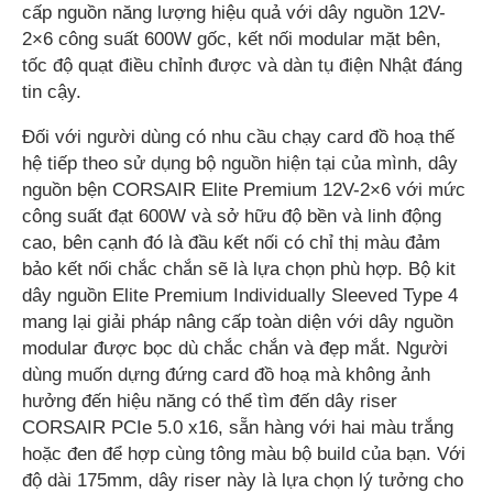
cấp nguồn năng lượng hiệu quả với dây nguồn 12V-
2×6 công suất 600W gốc, kết nối modular mặt bên,
tốc độ quạt điều chỉnh được và dàn tụ điện Nhật đáng
tin cậy.
Đối với người dùng có nhu cầu chạy card đồ hoạ thế
hệ tiếp theo sử dụng bộ nguồn hiện tại của mình, dây
nguồn bện CORSAIR Elite Premium 12V-2×6 với mức
công suất đạt 600W và sở hữu độ bền và linh động
cao, bên cạnh đó là đầu kết nối có chỉ thị màu đảm
bảo kết nối chắc chắn sẽ là lựa chọn phù hợp. Bộ kit
dây nguồn Elite Premium Individually Sleeved Type 4
mang lại giải pháp nâng cấp toàn diện với dây nguồn
modular được bọc dù chắc chắn và đẹp mắt. Người
dùng muốn dựng đứng card đồ hoạ mà không ảnh
hưởng đến hiệu năng có thể tìm đến dây riser
CORSAIR PCIe 5.0 x16, sẵn hàng với hai màu trắng
hoặc đen để hợp cùng tông màu bộ build của bạn. Với
độ dài 175mm, dây riser này là lựa chọn lý tưởng cho