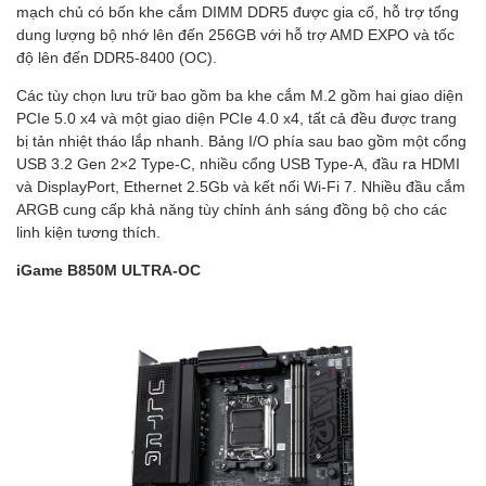
mạch chủ có bốn khe cắm DIMM DDR5 được gia cố, hỗ trợ tổng
dung lượng bộ nhớ lên đến 256GB với hỗ trợ AMD EXPO và tốc
độ lên đến DDR5-8400 (OC).
Các tùy chọn lưu trữ bao gồm ba khe cắm M.2 gồm hai giao diện
PCIe 5.0 x4 và một giao diện PCIe 4.0 x4, tất cả đều được trang
bị tản nhiệt tháo lắp nhanh. Bảng I/O phía sau bao gồm một cổng
USB 3.2 Gen 2×2 Type-C, nhiều cổng USB Type-A, đầu ra HDMI
và DisplayPort, Ethernet 2.5Gb và kết nối Wi-Fi 7. Nhiều đầu cắm
ARGB cung cấp khả năng tùy chỉnh ánh sáng đồng bộ cho các
linh kiện tương thích.
iGame B850M ULTRA-OC