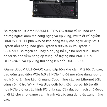
Bo mạch chủ iGame B850M ULTRA-OC được tối ưu hóa cho
những người đam mê công nghệ và ép xung, với thiết kế nguồn
DrMOS 10+2+1 pha 60A có khả năng xử lý các bộ vi xử lý AMD
Ryzen đầu bảng, bao gồm Ryzen 9 9950X3D và Ryzen 7
9850X3D. Bo mạch chủ này sử dụng bố cục bộ nhớ dual-DIMM
để tối đa hóa tiềm năng ép xung, hỗ trợ bộ nhớ AMD EXPO
DDR5-8400 và ép xung thủ công lên đến DDR5-8800.
iGame B850M ULTRA-OC cung cấp bốn khe cắm M.2 tốc độ cao,
bao gồm giao diện PCIe 5.0 và PCIe 4.0 để mở rộng dung lượng
lưu trữ. Khả năng kết nối mạng được nâng cấp với Ethernet 5Gb
cùng với hỗ trợ Wi-Fi 7 và Bluetooth 5.4. Kết hợp với hỗ trợ đồ
họa PCIe 5.0 và cấu hình I/O phía sau đầy đủ, bo mạch chủ được
thiết kế cho chơi game cạnh tranh và các ứng dụng ép xung nâng
cao.