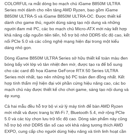
COLORFUL ra mắt dòng bo mạch chủ iGame B850M ULTRA
Series mới dành cho nền tảng AMD Ryzen, bao gồm iGame
B850M ULTRA-S và iGame B850M ULTRA-OC. Được thiết kế
dành cho game thủ, người dùng sáng tạo nội dung và những
người đam mê PC, các bo mạch chủ Micro-ATX mới này kết hợp
khả năng cấp nguồn tiên tiến, hỗ trợ bộ nhớ DDR5 tốc độ cao, kết
nối PCIe 5.0 và các công nghệ mạng hiện đại trong một kiểu
dáng nhỏ gọn.
Dòng iGame B850M ULTRA Series sở hữu thiết kế toàn màu đen
bóng bẩy với lớp vỏ tản nhiệt đen mờ, được tạo ra để bổ sung
cho các card đồ họa iGame GeForce RTX 50 Series ULTRA
Series mới nhất, tạo nên những bộ PC toàn đen đồng nhất. Kết
hợp tính thẩm mỹ hiện đại với phần cứng hiệu năng cao, các bo
mạch chủ này được thiết kế cho chơi game, sáng tạo nội dung và
ép xung.
Cả hai mẫu đều hỗ trợ bộ vi xử lý máy tính để bàn AMD Ryzen
mới nhất và được trang bị Wi-Fi 7, Bluetooth 5.4, mở rộng PCIe
5.0 và các tùy chọn lưu trữ tốc độ cao. Dòng sản phẩm này cũng
hỗ trợ bộ nhớ DDR5 tần số cao với khả năng tương thích AMD
EXPO, cung cấp cho người dùng hiệu năng và tính linh hoạt cần