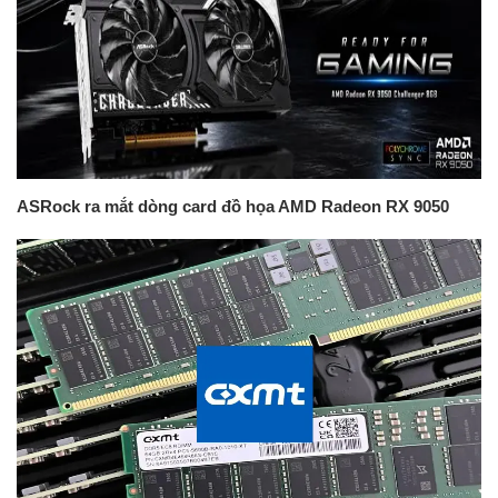
ASRock ra mắt dòng card đồ họa AMD Radeon RX 9050