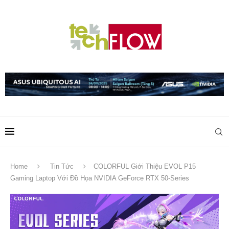
Home
Tin Tức
COLORFUL Giới Thiệu EVOL P15
Gaming Laptop Với Đồ Họa NVIDIA GeForce RTX 50-Series