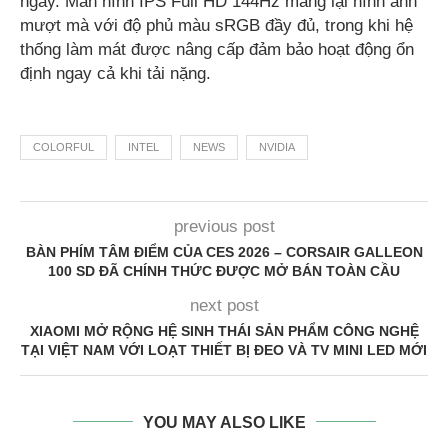
ngày. Màn hình IPS Full HD 144Hz mang lại hình ảnh
mượt mà với độ phủ màu sRGB đầy đủ, trong khi hệ
thống làm mát được nâng cấp đảm bảo hoạt động ổn
định ngay cả khi tải nặng.
COLORFUL
INTEL
NEWS
NVIDIA
previous post
BÀN PHÍM TÂM ĐIỂM CỦA CES 2026 – CORSAIR GALLEON
100 SD ĐÃ CHÍNH THỨC ĐƯỢC MỞ BÁN TOÀN CẦU
next post
XIAOMI MỞ RỘNG HỆ SINH THÁI SẢN PHẨM CÔNG NGHỆ
TẠI VIỆT NAM VỚI LOẠT THIẾT BỊ ĐEO VÀ TV MINI LED MỚI
YOU MAY ALSO LIKE