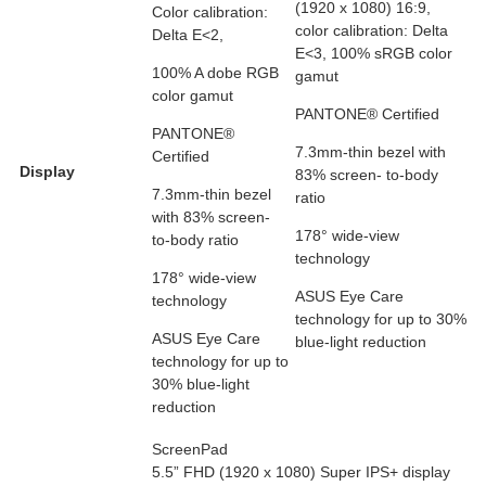
(1920 x 1080) 16:9,
Color calibration:
color calibration: Delta
Delta E<2,
E<3, 100% sRGB color
100% A dobe RGB
gamut
color gamut
PANTONE® Certified
PANTONE®
7.3mm-thin bezel with
Certified
Display
83% screen- to-body
7.3mm-thin bezel
ratio
with 83% screen-
178° wide-view
to-body ratio
technology
178° wide-view
ASUS Eye Care
technology
technology for up to 30%
ASUS Eye Care
blue-light reduction
technology for up to
30% blue-light
reduction
ScreenPad
5.5” FHD (1920 x 1080) Super IPS+ display