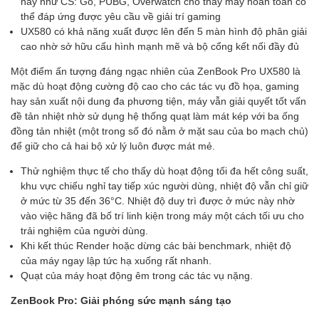
nay như CS: Go, PUBG, Overwatch cho thấy máy hoàn toàn có
thể đáp ứng được yêu cầu về giải trí gaming
UX580 có khả năng xuất được lên đến 5 màn hình độ phân giải
cao nhờ sở hữu cấu hình mạnh mẽ và bộ cổng kết nối đầy đủ
Một điểm ấn tượng đáng ngạc nhiên của ZenBook Pro UX580 là
mặc dù hoạt động cường độ cao cho các tác vụ đồ họa, gaming
hay sản xuất nội dung đa phương tiện, máy vẫn giải quyết tốt vấn
đề tản nhiệt nhờ sử dụng hệ thống quạt làm mát kép với ba ống
đồng tản nhiệt (một trong số đó nằm ở mặt sau của bo mạch chủ)
để giữ cho cả hai bộ xử lý luôn được mát mẻ.
Thử nghiệm thực tế cho thấy dù hoạt động tối đa hết công suất,
khu vực chiếu nghỉ tay tiếp xúc người dùng, nhiệt độ vẫn chỉ giữ
ở mức từ 35 đến 36°C. Nhiệt độ duy trì được ở mức này nhờ
vào việc hãng đã bố trí linh kiện trong máy một cách tối ưu cho
trải nghiệm của người dùng.
Khi kết thúc Render hoặc dừng các bài benchmark, nhiệt độ
của máy ngay lập tức hạ xuống rất nhanh.
Quạt của máy hoạt động êm trong các tác vụ nặng.
ZenBook Pro: Giải phóng sức mạnh sáng tạo