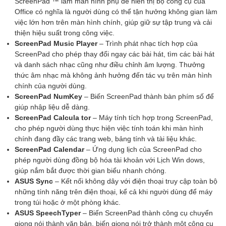
ScreenPad ™ làm màn hình phụ để hiển thị bộ công cụ của
Office có nghĩa là người dùng có thể tận hưởng không gian làm
việc lớn hơn trên màn hình chính, giúp giữ sự tập trung và cải
thiện hiệu suất trong công việc.
ScreenPad Music Player
– Trình phát nhạc tích hợp của
ScreenPad cho phép thay đổi ngay các bài hát, tìm các bài hát
và danh sách nhạc cũng như điều chỉnh âm lượng. Thưởng
thức âm nhạc mà không ảnh hưởng đến tác vụ trên màn hình
chính của người dùng.
ScreenPad NumKey
– Biến ScreenPad thành bàn phím số để
giúp nhập liệu dễ dàng.
ScreenPad Calcula tor
– Máy tính tích hợp trong ScreenPad,
cho phép người dùng thực hiện việc tính toán khi màn hình
chính đang đầy các trang web, bảng tính và tài liệu khác.
ScreenPad Calendar
– Ứng dụng lịch của ScreenPad cho
phép người dùng đồng bộ hóa tài khoản với Lịch Win dows,
giúp nắm bắt được thời gian biểu nhanh chóng.
ASUS Sync
– Kết nối không dây với điện thoại truy cập toàn bộ
những tính năng trên điện thoại, kể cả khi người dùng để máy
trong túi hoặc ở một phòng khác.
ASUS SpeechTyper
– Biến ScreenPad thành công cụ chuyển
giọng nói thành văn bản, biến giọng nói trở thành một công cụ