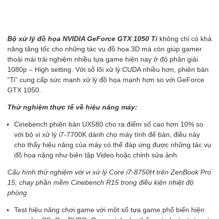
Bộ xử lý đồ họa NVIDIA GeForce GTX 1050 Ti
không chỉ có khả
năng tăng tốc cho những tác vụ đồ họa 3D mà còn giúp gamer
thoải mái trải nghiệm nhiều tựa game hiện nay ở độ phân giải
1080p – High setting. Với số lõi xử lý CUDA nhiều hơn, phiên bản
“Ti” cung cấp sức mạnh xử lý đồ họa mạnh hơn so với GeForce
GTX 1050.
Thử nghiệm thực tế về hiệu năng máy:
Cinebench phiên bản UX580 cho ra điểm số cao hơn 10% so
với bộ vi xử lý i7-7700K dành cho máy tính để bàn, điều này
cho thấy hiệu năng của máy có thể đáp ứng được những tác vụ
đồ họa nặng như biên tập Video hoặc chỉnh sửa ảnh.
Cấu hình thử nghiệm với vi xử lý Core i7-8750H trên ZenBook Pro
15, chạy phần mềm Cinebench R15 trong điều kiện nhiệt độ
phòng
Test hiệu năng chơi game với một số tựa game phổ biến hiện