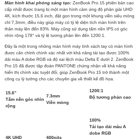
Màn hình khai phóng sáng tạo:
ZenBook Pro 15 phiên bản cao
cấp nhất được trang bị một màn hình cảm ứng độ phân giải UHD
4K, kích thước 15,6 inch, đặt gọn trong một khung viền siêu mỏng
chỉ 7,3mm, điều này giúp máy có tỷ lệ diện tích màn hình trên
thân máy lên đến 83%. Máy cũng sử dụng tấm nền IPS có góc
nhìn rộng 178° và tỷ lệ tương phản lên đến 1200:1.
Đây là một trong những màn hình máy tính xách tay có màn hình
được căn chỉnh chính xác nhất với khả năng tái tạo được 100%
dải màu A dobe RGB và độ sai lệch màu Delta E dưới 2. ZenBook
Pro 15 đã được tập đoàn PANTONE chứng nhận về khả năng
hiển thị chính xác tuyệt đối, giúp ZenBook Pro 15 trở thành một
công cụ lý tưởng cho các chuyên gia về thiết kế đồ họa.
1200:1
15.6”
7.3mm
Độ tương phản cao
Tấm nền góc nhìn
Viền mỏng
rộng
100%
Tái tạo dải màu A
dobe RGB
4K UHD
400nits