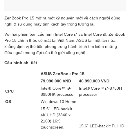
ZenBook Pro 15 mở ra một kỷ nguyên mới về cách người dùng
nghĩ & sử dụng máy tính xách tay trong tương lai.
Với hai phiên bản cấu hình Intel Core i7 và Intel Core i9, ZenBook
Pro 15 chính thức có mặt tại Việt Nam, ASUS lại một lần nữa
khẳng định vị thế tiên phong trong hành trình tìm kiếm những
điều ngoài mong đợi của thế giới công nghệ.
Cấu hình chi tiết
ASUS ZenBook Pro 15
79.990.000 VND
46.990.000 VND
Intel® Core™ i9-
Intel® Core™ i7-8750H
CPU
8950HK processor
processor
OS
Win dows 10 Home
15.6” LED-backlit
4K UHD (3840 x
2160) 16:9
15.6” LED-backlit FullHD
touchscreen,