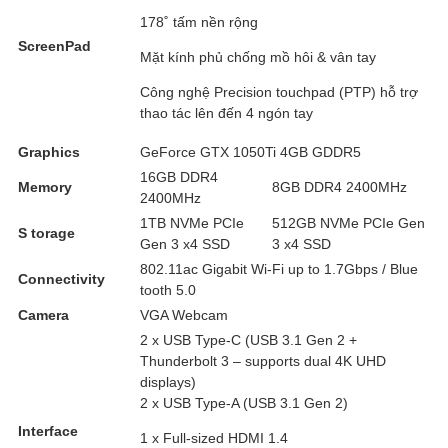
178˚ tấm nền rộng
ScreenPad
Mặt kính phủ chống mồ hôi & vân tay
Công nghệ Precision touchpad (PTP) hỗ trợ
thao tác lên đến 4 ngón tay
Graphics
GeForce GTX 1050Ti 4GB GDDR5
16GB DDR4
Memory
8GB DDR4 2400MHz
2400MHz
1TB NVMe PCIe
512GB NVMe PCIe Gen
S torage
Gen 3 x4 SSD
3 x4 SSD
802.11ac Gigabit Wi-Fi up to 1.7Gbps / Blue
Connectivity
tooth 5.0
Camera
VGA Webcam
2 x USB Type-C (USB 3.1 Gen 2 +
Thunderbolt 3 – supports dual 4K UHD
displays)
2 x USB Type-A (USB 3.1 Gen 2)
Interface
1 x Full-sized HDMI 1.4