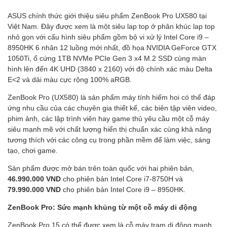
ASUS chính thức giới thiệu siêu phẩm ZenBook Pro UX580 tại
Việt Nam. Đây được xem là một siêu lap top ở phân khúc lap top
nhỏ gọn với cấu hình siêu phẩm gồm bộ vi xử lý Intel Core i9 –
8950HK 6 nhân 12 luồng mới nhất, đồ họa NVIDIA GeForce GTX
1050Ti, ổ cứng 1TB NVMe PCIe Gen 3 x4 M.2 SSD cùng màn
hình lên đến 4K UHD (3840 x 2160) với độ chính xác màu Delta
E<2 và dải màu cực rộng 100% aRGB.
ZenBook Pro (UX580) là sản phẩm máy tính hiếm hoi có thể đáp
ứng nhu cầu của các chuyên gia thiết kế, các biên tập viên video,
phim ảnh, các lập trình viên hay game thủ yêu cầu một cỗ máy
siêu mạnh mẽ với chất lượng hiển thị chuẩn xác cùng khả năng
tương thích với các công cụ trong phần mềm để làm việc, sáng
tạo, chơi game.
Sản phẩm được mở bán trên toàn quốc với hai phiên bản,
46.990.000 VND
cho phiên bản Intel Core i7-8750H và
79.990.000 VND
cho phiên bản Intel Core i9 – 8950HK.
ZenBook Pro: Sức mạnh khủng từ một cỗ máy di động
ZenBook Pro 15 có thể được xem là cỗ máy trạm di động mạnh