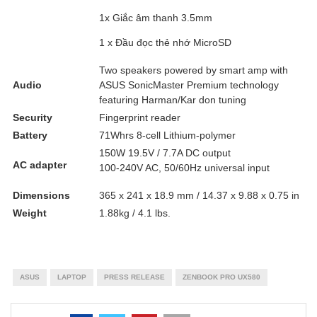
1x Giắc âm thanh 3.5mm
1 x Đầu đọc thẻ nhớ MicroSD
Two speakers powered by smart amp with
Audio
ASUS SonicMaster Premium technology
featuring Harman/Kar don tuning
Security
Fingerprint reader
Battery
71Whrs 8-cell Lithium-polymer
150W 19.5V / 7.7A DC output
AC adapter
100-240V AC, 50/60Hz universal input
Dimensions
365 x 241 x 18.9 mm / 14.37 x 9.88 x 0.75 in
Weight
1.88kg / 4.1 lbs.
ASUS
LAPTOP
PRESS RELEASE
ZENBOOK PRO UX580