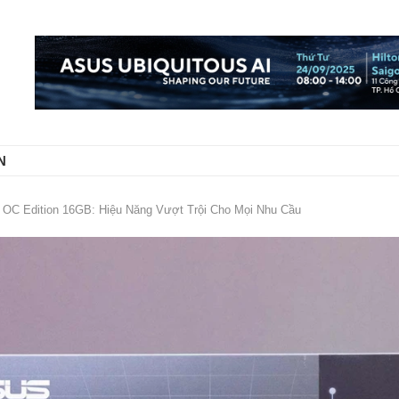
N
OC Edition 16GB: Hiệu Năng Vượt Trội Cho Mọi Nhu Cầu