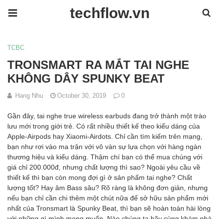
techflow.vn
TCBC
TRONSMART RA MẮT TAI NGHE
KHÔNG DÂY SPUNKY BEAT
Hang Nhu
October 30, 2019
0
Gần đây, tai nghe true wireless earbuds đang trở thành một trào
lưu mới trong giới trẻ. Có rất nhiều thiết kế theo kiểu dáng của
Apple-Airpods hay Xiaomi-Airdots. Chỉ cần tìm kiếm trên mạng,
bạn như rơi vào ma trận với vô vàn sự lựa chọn với hàng ngàn
thương hiệu và kiểu dáng. Thậm chí bạn có thể mua chúng với
giá chỉ 200.000đ, nhưng chất lượng thì sao? Ngoài yêu cầu về
thiết kế thì bạn còn mong đợi gì ở sản phẩm tai nghe? Chất
lượng tốt? Hay âm Bass sâu? Rõ ràng là không đơn giản, nhưng
nếu bạn chỉ cần chi thêm một chút nữa để sở hữu sản phẩm mới
nhất của Tronsmart là Spunky Beat, thì bạn sẽ hoàn toàn hài lòng
với những gì mình mong muốn. Nào chúng ta hãy cùng khám phá