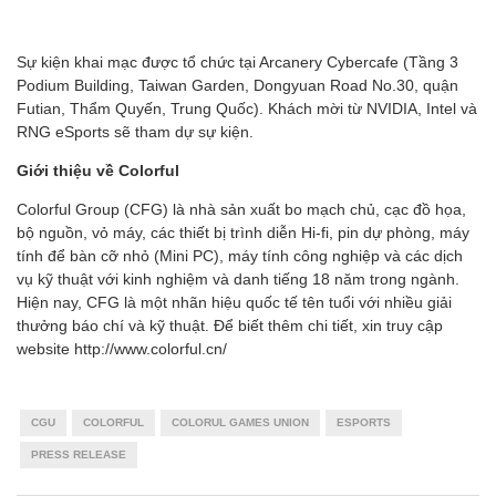
Sự kiện khai mạc được tổ chức tại Arcanery Cybercafe (Tầng 3
Podium Building, Taiwan Garden, Dongyuan Road No.30, quận
Futian, Thẩm Quyến, Trung Quốc). Khách mời từ NVIDIA, Intel và
RNG eSports sẽ tham dự sự kiện.
Giới thiệu về Colorful
Colorful Group (CFG) là nhà sản xuất bo mạch chủ, cạc đồ họa,
bộ nguồn, vỏ máy, các thiết bị trình diễn Hi-fi, pin dự phòng, máy
tính để bàn cỡ nhỏ (Mini PC), máy tính công nghiệp và các dịch
vụ kỹ thuật với kinh nghiệm và danh tiếng 18 năm trong ngành.
Hiện nay, CFG là một nhãn hiệu quốc tế tên tuổi với nhiều giải
thưởng báo chí và kỹ thuật. Để biết thêm chi tiết, xin truy cập
website http://www.colorful.cn/
CGU
COLORFUL
COLORUL GAMES UNION
ESPORTS
PRESS RELEASE