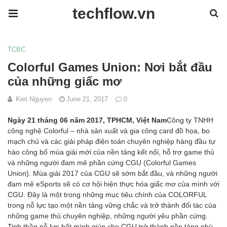
techflow.vn
TCBC
Colorful Games Union: Nơi bắt đầu
của những giấc mơ
Kiet Nguyen
June 21, 2017
0
Ngày 21 tháng 06 năm 2017, TPHCM, Việt Nam
Công ty TNHH
công nghệ Colorful – nhà sản xuất và gia công card đồ họa, bo
mạch chủ và các giải pháp điện toán chuyên nghiệp hàng đầu tự
hào công bố mùa giải mới của nền tảng kết nối, hỗ trợ game thủ
và những người đam mê phần cứng CGU (Colorful Games
Union). Mùa giải 2017 của CGU sẽ sớm bắt đầu, và những người
đam mê eSports sẽ có cơ hội hiện thực hóa giấc mơ của mình với
CGU. Đây là một trong những mục tiêu chính của COLORFUL
trong nỗ lực tạo một nền tảng vững chắc và trở thành đối tác của
những game thủ chuyên nghiệp, những người yêu phần cứng.
Tinh thần nỗ lực hết mình giúp cho CGU trở thành nền tảng phù