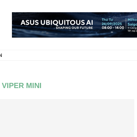
N
:
VIPER MINI