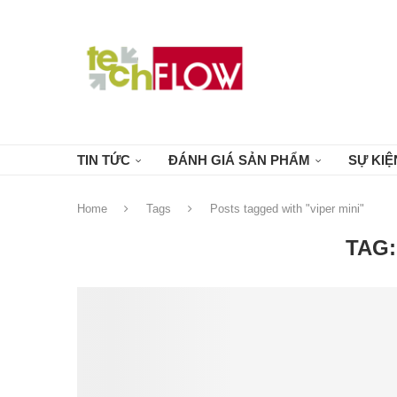
TIN TỨC
ĐÁNH GIÁ SẢN PHẨM
SỰ KIỆ
Home
Tags
Posts tagged with "viper mini"
TAG