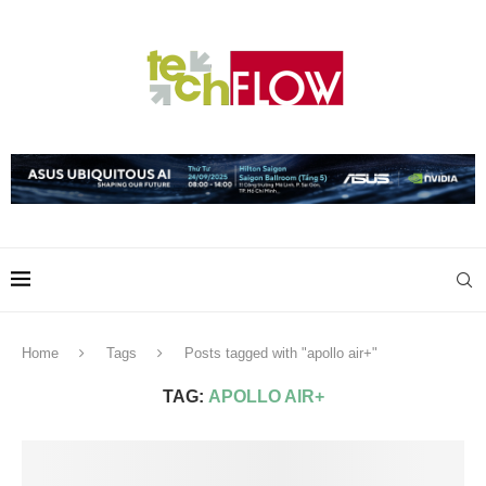
Home
Tags
Posts tagged with "apollo air+"
TAG:
APOLLO AIR+